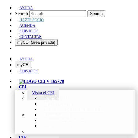
AYUDA
Search
Search
HAZTE SOCIO
AGENDA
SERVICIOS
CONTACTAR
myCEI (área privada)
AYUDA
myCEI
SERVICIOS
CEI
Visita el CEI
Sobre el CEI
Misión y Valores
Beneficios de ser parte del CEI
Organización
Categorías de Socios
Comunicados
CIE