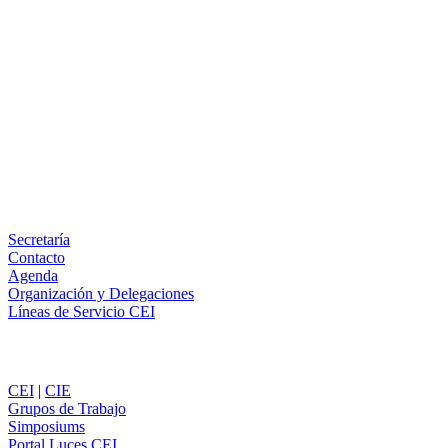
Facebook
X
LinkedIn
Email
WhatsApp
Información
Secretaría
Contacto
Agenda
Organización y Delegaciones
Líneas de Servicio CEI
Secciones
CEI
|
CIE
Grupos de Trabajo
Simposiums
Portal Luces CEI