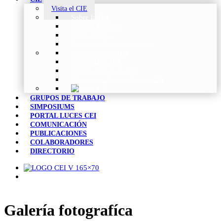
Visita el CIE
Sobre la CIE
Trabajo Técnico
Publicaciones
Estrategia de Investigación
Noticias y Eventos
Vocabulario CIE
Tienda Web de la CIE
Informes CIE para Socios CEI
GRUPOS DE TRABAJO
SIMPOSIUMS
PORTAL LUCES CEI
COMUNICACIÓN
PUBLICACIONES
COLABORADORES
DIRECTORIO
Galería fotografíca