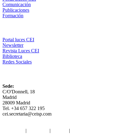
Comunicación
Publicaciones
Formación
Comunicación
Portal luces CEI
Newsletter
Revista Luces CEI
Biblioteca
Redes Sociales
CEI
Sede:
C/O'Donnell, 18
Madrid
28009 Madrid
Tel. +34 657 322 195
cei.secretaria@ceisp.com
Aviso legal
|
Privacidad
|
Cookies
|
Términos y Condiciones