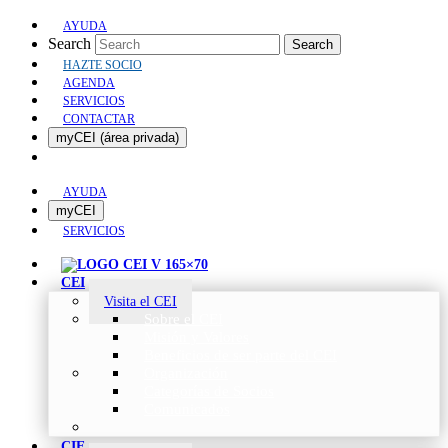
AYUDA
Search
Search
HAZTE SOCIO
AGENDA
SERVICIOS
CONTACTAR
myCEI (área privada)
AYUDA
myCEI
SERVICIOS
CEI
Visita el CEI
Sobre el CEI
Misión y Valores
Beneficios de ser parte del CEI
Organización
Categorías de Socios
Comunicados
CIE