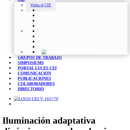
Visita el CIE
Sobre la CIE
Trabajo Técnico
Publicaciones
Estrategia de Investigación
Noticias y Eventos
Vocabulario CIE
Tienda Web de la CIE
Informes CIE para Socios CEI
GRUPOS DE TRABAJO
SIMPOSIUMS
PORTAL LUCES CEI
COMUNICACIÓN
PUBLICACIONES
COLABORADORES
DIRECTORIO
Iluminación adaptativa