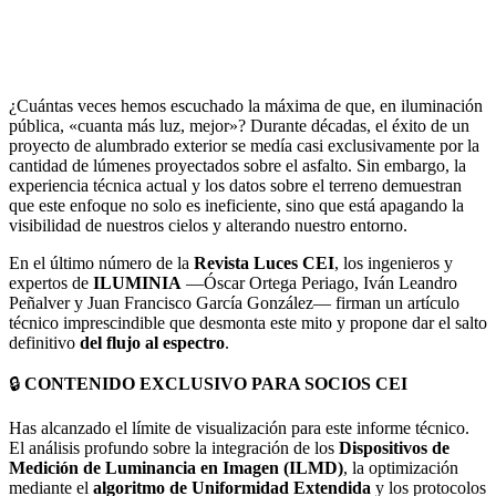
LinkedIn
Email
WhatsApp
¿Cuántas veces hemos escuchado la máxima de que, en iluminación
pública, «cuanta más luz, mejor»? Durante décadas, el éxito de un
proyecto de alumbrado exterior se medía casi exclusivamente por la
cantidad de lúmenes proyectados sobre el asfalto. Sin embargo, la
experiencia técnica actual y los datos sobre el terreno demuestran
que este enfoque no solo es ineficiente, sino que está apagando la
visibilidad de nuestros cielos y alterando nuestro entorno.
En el último número de la
Revista
Luces CEI
, los ingenieros y
expertos de
ILUMINIA
—Óscar Ortega Periago, Iván Leandro
Peñalver y Juan Francisco García González— firman un artículo
técnico imprescindible que desmonta este mito y propone dar el salto
definitivo
del flujo al espectro
.
🔒
CONTENIDO EXCLUSIVO PARA SOCIOS CEI
Has alcanzado el límite de visualización para este informe técnico.
El análisis profundo sobre la integración de los
Dispositivos de
Medición de Luminancia en Imagen (ILMD)
, la optimización
mediante el
algoritmo de Uniformidad Extendida
y los protocolos