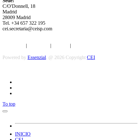
Sede:
C/O'Donnell, 18
Madrid
28009 Madrid
Tel. +34 657 322 195
cei.secretaria@ceisp.com
Aviso legal
|
Privacidad
|
Cookies
|
Términos y Condiciones
Powered by
Essenzial
. @ 2026 Copyright
CEI
Síguenos
To top
INICIO
CEI