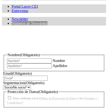
Portal Luces CEI
Entrevistas
Newsletter
Números de Newsletter
¿Quieres estar informado de todas las novedades sobre
iluminación?
Nombre
(Obligatorio)
Nombre
Apellidos
Email
(Obligatorio)
Segmentacion
(Obligatorio)
Protección de Datos
(Obligatorio)
Estoy conforme con la
Política de Protección de Datos
y los
Términos y
Condiciones*