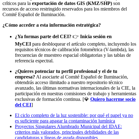
críticos para la
exportación de datos GIS (KMZ/SHP)
son
recursos de acceso restringido reservados para los miembros del
Comité Español de Iluminación.
¿Cómo acceder a esta información estratégica?
¿Ya formas parte del CEI?
👉
Inicia sesión en
MyCEI
para desbloquear el artículo completo, incluyendo los
requisitos técnicos de calibración fotométrica (V-lambda), las
frecuencias de muestreo espacial obligatorias y las tablas de
referencia espectral.
¿Quieres potenciar tu perfil profesional y el de tu
empresa?
Al asociarte al Comité Español de Iluminación,
obtendrás acceso ilimitado a nuestro repositorio técnico
avanzado, las últimas normativas internacionales de la CIE, la
participación en nuestras comisiones de trabajo y herramientas
exclusivas de formación continua.
[💎
Quiero hacerme socio
del CEI
]
El ciclo completo de la luz sostenible: por qué el papel ya no
es suficiente para apagar la contaminación lumínica
Proyectos Singulares Alumbrado Municipal del IDAE:
criterios más valorados, principales debilidades de las
candidaturas y líneas de ayuda disponibles