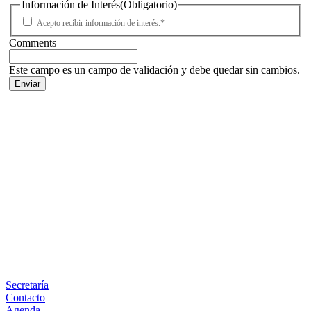
Información de Interés
(Obligatorio)
Acepto recibir información de interés.*
Comments
Este campo es un campo de validación y debe quedar sin cambios.
Facebook
X
LinkedIn
Email
WhatsApp
Información
Secretaría
Contacto
Agenda