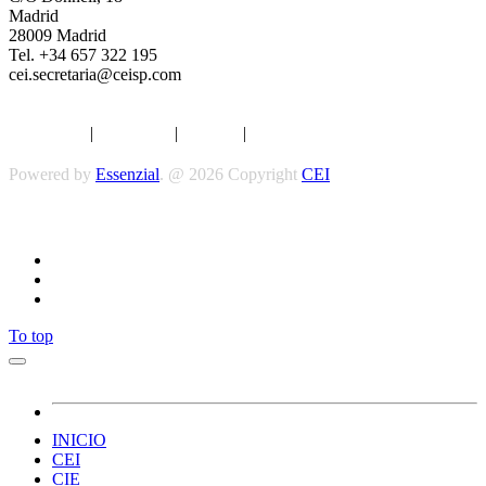
Madrid
28009 Madrid
Tel. +34 657 322 195
cei.secretaria@ceisp.com
Aviso legal
|
Privacidad
|
Cookies
|
Términos y Condiciones
Powered by
Essenzial
. @ 2026 Copyright
CEI
Síguenos
To top
INICIO
CEI
CIE