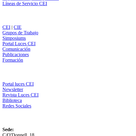
Líneas de Servicio CEI
Secciones
CEI
|
CIE
Grupos de Trabajo
Simposiums
Portal Luces CEI
Comunicación
Publicaciones
Formación
Comunicación
Portal luces CEI
Newsletter
Revista Luces CEI
Biblioteca
Redes Sociales
CEI
Sede:
C/O'Donnell, 18