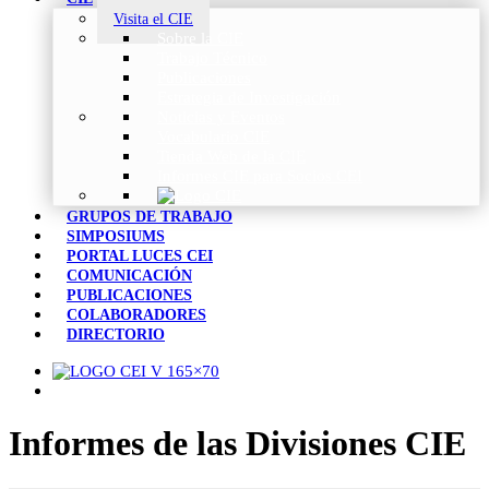
Visita el CIE
Sobre la CIE
Trabajo Técnico
Publicaciones
Estrategia de Investigación
Noticias y Eventos
Vocabulario CIE
Tienda Web de la CIE
Informes CIE para Socios CEI
GRUPOS DE TRABAJO
SIMPOSIUMS
PORTAL LUCES CEI
COMUNICACIÓN
PUBLICACIONES
COLABORADORES
DIRECTORIO
Informes de las Divisiones CIE