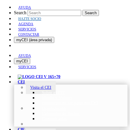
AYUDA
Search
Search
HAZTE SOCIO
AGENDA
SERVICIOS
CONTACTAR
myCEI (área privada)
AYUDA
myCEI
SERVICIOS
CEI
Visita el CEI
Sobre el CEI
Misión y Valores
Beneficios de ser parte del CEI
Organización
Categorías de Socios
Comunicados
CIE