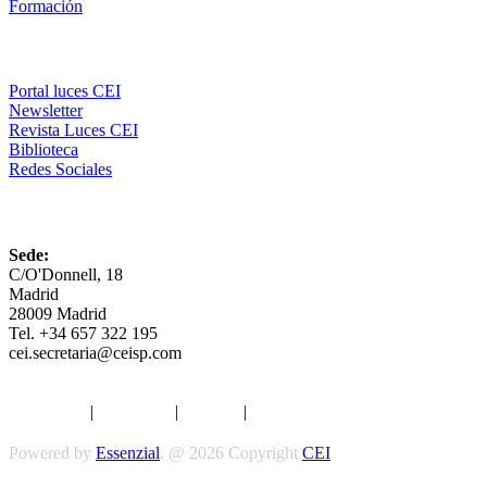
Formación
Comunicación
Portal luces CEI
Newsletter
Revista Luces CEI
Biblioteca
Redes Sociales
CEI
Sede:
C/O'Donnell, 18
Madrid
28009 Madrid
Tel. +34 657 322 195
cei.secretaria@ceisp.com
Aviso legal
|
Privacidad
|
Cookies
|
Términos y Condiciones
Powered by
Essenzial
. @ 2026 Copyright
CEI