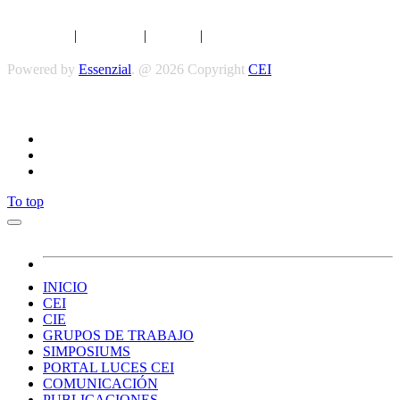
Aviso legal
|
Privacidad
|
Cookies
|
Términos y Condiciones
Powered by
Essenzial
. @ 2026 Copyright
CEI
Síguenos
To top
INICIO
CEI
CIE
GRUPOS DE TRABAJO
SIMPOSIUMS
PORTAL LUCES CEI
COMUNICACIÓN
PUBLICACIONES