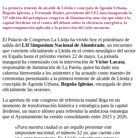
La primera teniente de alcalde de Lleida y concejala de Agenda Urbana,
Begoña Iglesias, y Fernando Ibáñez, presidente del CEI, han inaugurado la
52ª edición del prestigioso congreso de iluminación, una cita que sitúa a la
capital ilerdense en el centro del debate sobre la eficiencia energética, la
supercomputación aplicada y la protección del cielo nocturno.
El Palacio de Congresos La Llotja ha vivido hoy el pistoletazo de
salida del
LII Simposium Nacional de Alumbrado
, un encuentro
que convierte oficialmente a Lleida en el centro neurálgico del sector
en España hasta el próximo viernes 22 de mayo. La jornada
inaugural ha comenzado con la intervención de
Víctor Lacasa
,
responsable de iluminación de La Paeria, quien ha dado una
calurosa bienvenida a los asistentes y ha actuado como maestro de
ceremonias presentando a la primera teniente de alcalde de Lleida y
concejala de Agenda Urbana,
Begoña Iglesias
, encargada de abrir
oficialmente las sesiones.
La apertura de este congreso de referencia estatal llega en un
momento de transformación histórica y estratégica para la capital
ilerdense, un marco idóneo para refrendar la ambiciosa estrategia
que el Ayuntamiento ha venido consolidando entre 2025 y 2026.
«Para nuestra ciudad es un orgullo presentar este
simposium nacional, el número 52 ya, que cuenta con