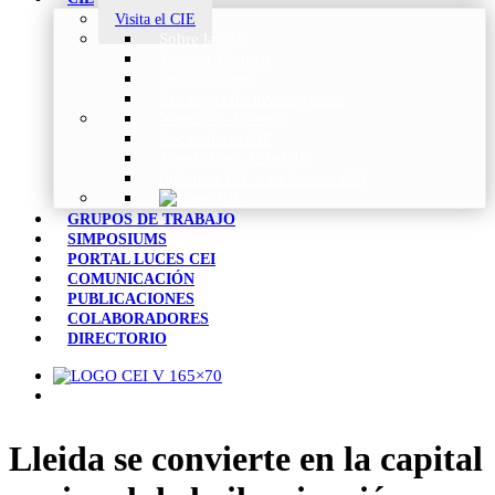
Visita el CIE
Sobre la CIE
Trabajo Técnico
Publicaciones
Estrategia de Investigación
Noticias y Eventos
Vocabulario CIE
Tienda Web de la CIE
Informes CIE para Socios CEI
GRUPOS DE TRABAJO
SIMPOSIUMS
PORTAL LUCES CEI
COMUNICACIÓN
PUBLICACIONES
COLABORADORES
DIRECTORIO
Lleida se convierte en la capital