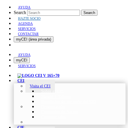
AYUDA
Search
Search
HAZTE SOCIO
AGENDA
SERVICIOS
CONTACTAR
myCEI (área privada)
AYUDA
myCEI
SERVICIOS
CEI
Visita el CEI
Sobre el CEI
Misión y Valores
Beneficios de ser parte del CEI
Organización
Categorías de Socios
Comunicados
CIE