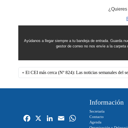
¿Quieres 
Ayúdanos a llegar siempre a tu bandeja de entrada. Guarda nu
gestor de correo no nos envíe a la carpet
El CEI más cerca (Nº 824): Las noticias semanales del se
Información
Secretaría
Fa
X
Li
E
W
Contacto
Agenda
ce
nk
m
ha
Organización y Delegac