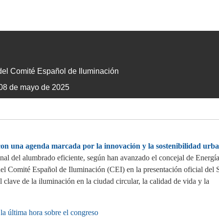
 del Comité Español
de Iluminación
08 de mayo de 2025
on una agenda marcada por la innovación y la sostenibilidad urb
nal del alumbrado eficiente, según han avanzado el concejal de Energí
el Comité Español de Iluminación (CEI) en la presentación oficial del
lave de la iluminación en la ciudad circular, la calidad de vida y la
la última hora sobre el congreso