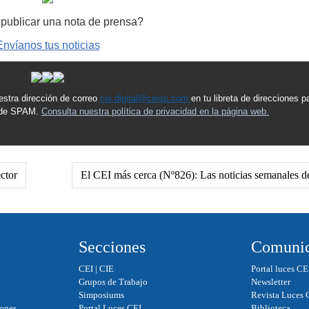
publicar una nota de prensa?
Envíanos tus noticias
estra dirección de correo
cei.digital@ceisp.com
en tu libreta de direcciones p
a de SPAM.
Consulta nuestra política de privacidad en la página web.
ctor
El CEI más cerca (Nº826): Las noticias semanales de
Secciones
Comunic
CEI
|
CIE
Portal luces CE
Grupos de Trabajo
Newsletter
Simposiums
Revista Luces 
iones
Portal Luces CEI
Biblioteca