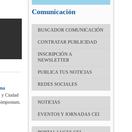
Correo electrónico
(Obligatorio)
Comunicación
Contraseña
BUSCADOR COMUNICACIÓN
(Obligatorio)
CONTRATAR PUBLICIDAD
Recuérdame
INSCRIPCIÓN A
NEWSLETTER
¿Has olvidado tu contraseña?
PUBLICA TUS NOTICIAS
REDES SOCIALES
ana
a y Ciudad
 Simposium.
NOTICIAS
EVENTOS Y JORNADAS CEI