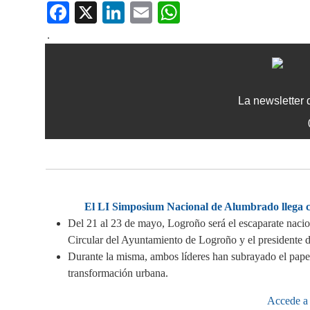
Fa
X
Li
E
W
ce
nk
m
ha
.
bo
ed
ail
ts
ok
In
A
pp
La newsletter
El LI Simposium Nacional de Alumbrado llega c
Del 21 al 23 de mayo, Logroño será el escaparate nacio
Circular del Ayuntamiento de Logroño y el presidente d
Durante la misma, ambos líderes han subrayado el papel c
transformación urbana.
Accede a 