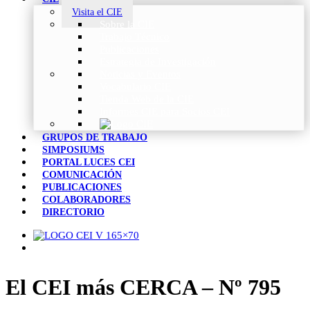
Visita el CIE
Sobre la CIE
Trabajo Técnico
Publicaciones
Estrategia de Investigación
Noticias y Eventos
Vocabulario CIE
Tienda Web de la CIE
Informes CIE para Socios CEI
GRUPOS DE TRABAJO
SIMPOSIUMS
PORTAL LUCES CEI
COMUNICACIÓN
PUBLICACIONES
COLABORADORES
DIRECTORIO
El CEI más CERCA – Nº 795