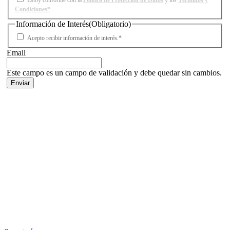
Estoy conforme con la
Política de Protección de Datos
y los
Términos y
Condiciones*
Información de Interés
(Obligatorio)
Acepto recibir información de interés.*
Email
Este campo es un campo de validación y debe quedar sin cambios.
Facebook
X
LinkedIn
Email
WhatsApp
Información