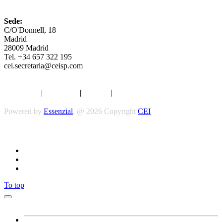
CEI
Sede:
C/O'Donnell, 18
Madrid
28009 Madrid
Tel. +34 657 322 195
cei.secretaria@ceisp.com
Aviso legal
|
Privacidad
|
Cookies
|
Términos y Condiciones
Powered by
Essenzial
. @ 2026 Copyright
CEI
Síguenos
To top