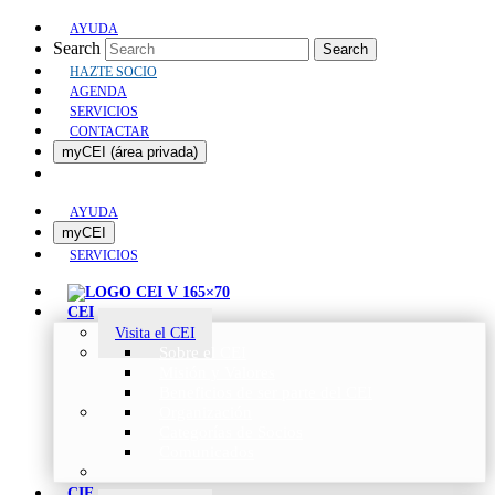
AYUDA
Search
Search
HAZTE SOCIO
AGENDA
SERVICIOS
CONTACTAR
myCEI (área privada)
AYUDA
myCEI
SERVICIOS
CEI
Visita el CEI
Sobre el CEI
Misión y Valores
Beneficios de ser parte del CEI
Organización
Categorías de Socios
Comunicados
CIE