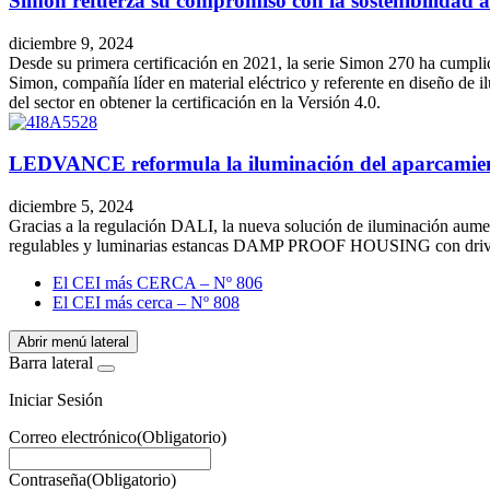
Simon refuerza su compromiso con la sostenibilidad al
diciembre 9, 2024
Desde su primera certificación en 2021, la serie Simon 270 ha cumplido
Simon, compañía líder en material eléctrico y referente en diseño de 
del sector en obtener la certificación en la Versión 4.0.
LEDVANCE reformula la iluminación del aparcamie
diciembre 5, 2024
Gracias a la regulación DALI, la nueva solución de iluminación aum
regulables y luminarias estancas DAMP PROOF HOUSING con drivers D
El CEI más CERCA – Nº 806
El CEI más cerca – Nº 808
Abrir menú lateral
Barra lateral
Iniciar Sesión
Correo electrónico
(Obligatorio)
Contraseña
(Obligatorio)