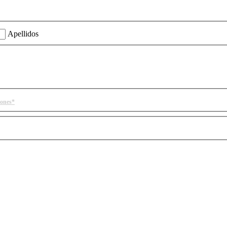
ión?
Apellidos
iones*