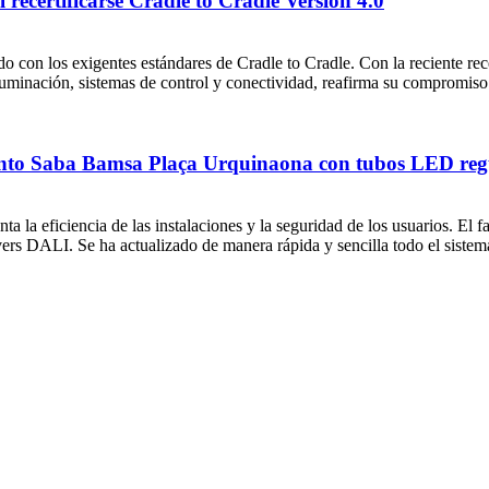
 recertificarse Cradle to Cradle Versión 4.0
 con los exigentes estándares de Cradle to Cradle. Con la reciente recert
iluminación, sistemas de control y conectividad, reafirma su compromiso
nto Saba Bamsa Plaça Urquinaona con tubos LED reg
enta la eficiencia de las instalaciones y la seguridad de los usuari
ALI. Se ha actualizado de manera rápida y sencilla todo el sistema 