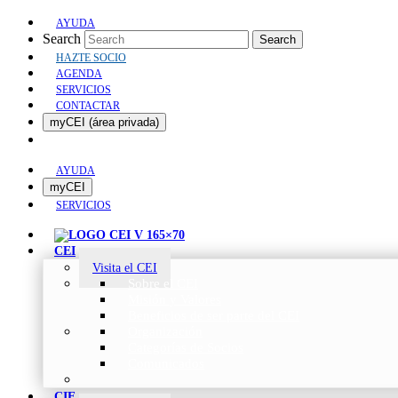
AYUDA
Search
Search
HAZTE SOCIO
AGENDA
SERVICIOS
CONTACTAR
myCEI (área privada)
AYUDA
myCEI
SERVICIOS
CEI
Visita el CEI
Sobre el CEI
Misión y Valores
Beneficios de ser parte del CEI
Organización
Categorías de Socios
Comunicados
CIE