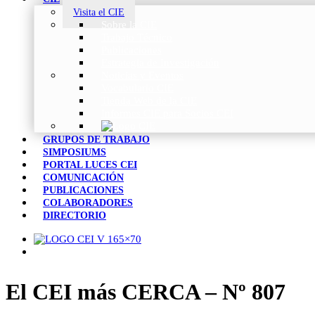
Visita el CIE
Sobre la CIE
Trabajo Técnico
Publicaciones
Estrategia de Investigación
Noticias y Eventos
Vocabulario CIE
Tienda Web de la CIE
Informes CIE para Socios CEI
GRUPOS DE TRABAJO
SIMPOSIUMS
PORTAL LUCES CEI
COMUNICACIÓN
PUBLICACIONES
COLABORADORES
DIRECTORIO
El CEI más CERCA – Nº 807