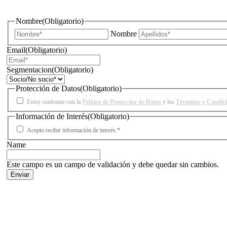
¿Quieres estar informado de todas las novedades sobre iluminac
Nombre
(Obligatorio)
Nombre
Email
(Obligatorio)
Segmentacion
(Obligatorio)
Protección de Datos
(Obligatorio)
Estoy conforme con la
Política de Protección de Datos
y los
Términos y Condic
Información de Interés
(Obligatorio)
Acepto recibir información de interés.*
Name
Este campo es un campo de validación y debe quedar sin cambios.