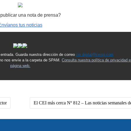
publicar una nota de prensa?
Envíanos tus noticias
 entrada. Guarda nuestra dirección de correo
cei.digital@ceisp.com
o no nos envíe a la carpeta de SPAM.
Consulta nuestra política de privacidad e
página web.
ctor
El CEI más cerca Nº 812 – Las noticias semanales de