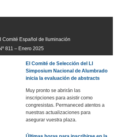
el Comité Español
de Iluminación
Nº 811 – Enero 2025
El Comité de Selección del LI
Simposium Nacional de Alumbrado
inicia la evaluación de abstracts
Muy pronto se abrirán las
inscripciones para asistir como
congresistas. Permaneced atentos a
nuestras actualizaciones para
asegurar vuestra plaza.
Últimas horas para inscribirse en la