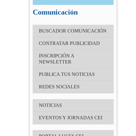
Correo electrónico
(Obligatorio)
Comunicación
Contraseña
BUSCADOR COMUNICACIÓN
(Obligatorio)
CONTRATAR PUBLICIDAD
Recuérdame
INSCRIPCIÓN A
NEWSLETTER
¿Has olvidado tu contraseña?
PUBLICA TUS NOTICIAS
REDES SOCIALES
NOTICIAS
EVENTOS Y JORNADAS CEI