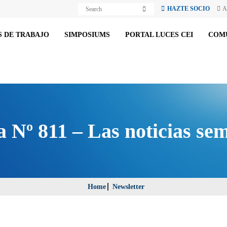
S
S
HAZTE SOCIO
A
e
e
a
a
r
r
c
 DE TRABAJO
SIMPOSIUMS
PORTAL LUCES CEI
COM
c
h
h
 Nº 811 – Las noticias sem
Home
Newsletter