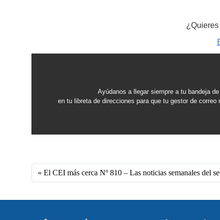
¿Quieres 
Ayúdanos a llegar siempre a tu bandeja de
en tu libreta de direcciones para que tu gestor de corre
El CEI más cerca Nº 810 – Las noticias semanales del se