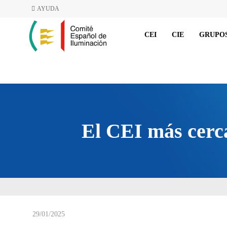
AYUDA
CEI
CIE
GRUPOS
El CEI más cerca
29/01/2025