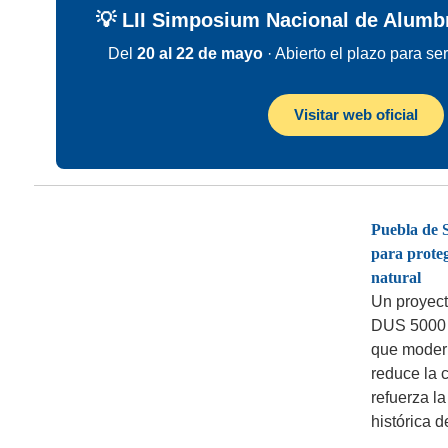
💡 LII Simposium Nacional de Alumbr
Del
20 al 22 de mayo
· Abierto el plazo para se
Visitar web oficial
Puebla de S
para proteg
natural
Un proyect
DUS 5000 
que modern
reduce la 
refuerza la
histórica d