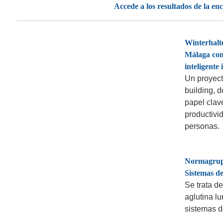
Accede a los resultados de la en
Winterhalte
Málaga con
inteligente
Un proyec
building, 
papel clave
productivid
personas.
Normagrup 
Sistemas d
Se trata d
aglutina l
sistemas d