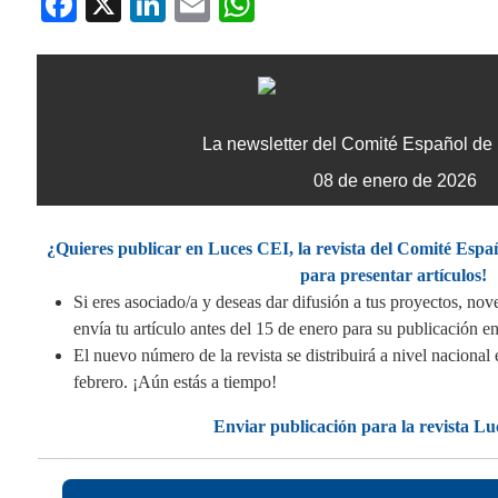
Fa
X
Li
E
W
ce
nk
m
ha
bo
ed
ail
ts
ok
In
A
pp
La newsletter del Comité Español
de 
08 de enero de 2026
¿Quieres publicar en Luces CEI, la revista del Comité Espa
para presentar artículos!
Si eres asociado/a y deseas dar difusión a tus proyectos, nov
envía tu artículo antes del 15 de enero para su publicación 
El nuevo número de la revista se distribuirá a nivel nacional
febrero. ¡Aún estás a tiempo!
Enviar publicación para la revista L