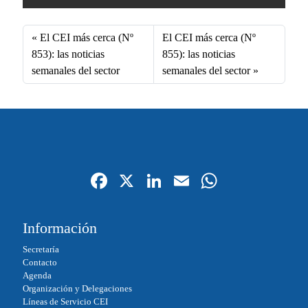
El CEI más cerca (Nº
El CEI más cerca (Nº
853): las noticias
855): las noticias
semanales del sector
semanales del sector
Fa
X
Li
E
W
ce
nk
m
ha
bo
ed
ail
ts
Información
ok
In
A
Secretaría
pp
Contacto
Agenda
Organización y Delegaciones
Líneas de Servicio CEI