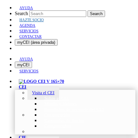
AYUDA
Search
Search
HAZTE SOCIO
AGENDA
SERVICIOS
CONTACTAR
myCEI (área privada)
AYUDA
myCEI
SERVICIOS
CEI
Visita el CEI
Sobre el CEI
Misión y Valores
Beneficios de ser parte del CEI
Organización
Categorías de Socios
Comunicados
CIE