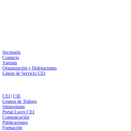
X
LinkedIn
Email
WhatsApp
Información
Secretaría
Contacto
Agenda
Organización y Delegaciones
Líneas de Servicio CEI
Secciones
CEI
|
CIE
Grupos de Trabajo
Simposiums
Portal Luces CEI
Comunicación
Publicaciones
Formación