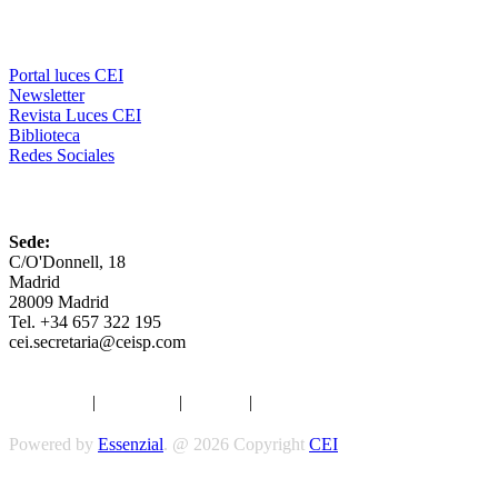
Comunicación
Portal luces CEI
Newsletter
Revista Luces CEI
Biblioteca
Redes Sociales
CEI
Sede:
C/O'Donnell, 18
Madrid
28009 Madrid
Tel. +34 657 322 195
cei.secretaria@ceisp.com
Aviso legal
|
Privacidad
|
Cookies
|
Términos y Condiciones
Powered by
Essenzial
. @ 2026 Copyright
CEI
Síguenos