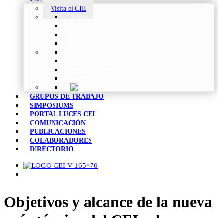
Visita el CIE
Sobre la CIE
Trabajo Técnico
Publicaciones
Estrategia de Investigación
Noticias y Eventos
Vocabulario CIE
Tienda Web de la CIE
Informes CIE para Socios CEI
GRUPOS DE TRABAJO
SIMPOSIUMS
PORTAL LUCES CEI
COMUNICACIÓN
PUBLICACIONES
COLABORADORES
DIRECTORIO
Objetivos y alcance de la nueva