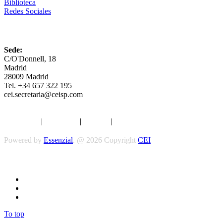
Biblioteca
Redes Sociales
CEI
Sede:
C/O'Donnell, 18
Madrid
28009 Madrid
Tel. +34 657 322 195
cei.secretaria@ceisp.com
Aviso legal
|
Privacidad
|
Cookies
|
Términos y Condiciones
Powered by
Essenzial
. @ 2026 Copyright
CEI
Síguenos
To top