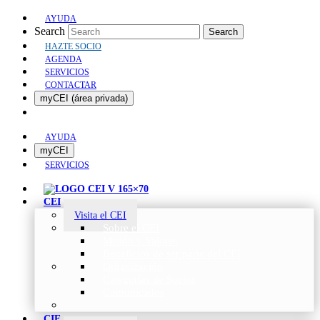
AYUDA
Search
Search
HAZTE SOCIO
AGENDA
SERVICIOS
CONTACTAR
myCEI (área privada)
AYUDA
myCEI
SERVICIOS
CEI
Visita el CEI
Sobre el CEI
Misión y Valores
Beneficios de ser parte del CEI
Organización
Categorías de Socios
Comunicados
CIE