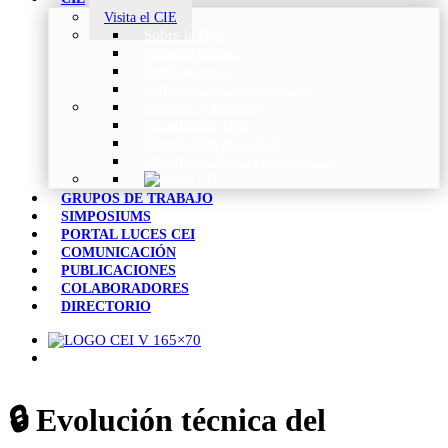
Visita el CIE
Sobre la CIE
Trabajo Técnico
Publicaciones
Estrategia de Investigación
Noticias y Eventos
Vocabulario CIE
Tienda Web de la CIE
Informes CIE para Socios CEI
GRUPOS DE TRABAJO
SIMPOSIUMS
PORTAL LUCES CEI
COMUNICACIÓN
PUBLICACIONES
COLABORADORES
DIRECTORIO
🔒​ Evolución técnica del