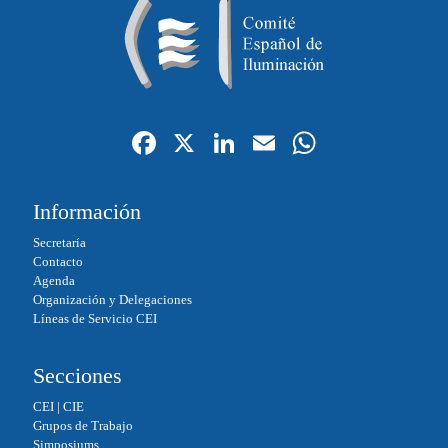
Fa
X
Li
E
W
ce
nk
m
ha
bo
ed
ail
ts
Información
ok
In
A
Secretaría
pp
Contacto
Agenda
Organización y Delegaciones
Líneas de Servicio CEI
Secciones
CEI
|
CIE
Grupos de Trabajo
Simposiums