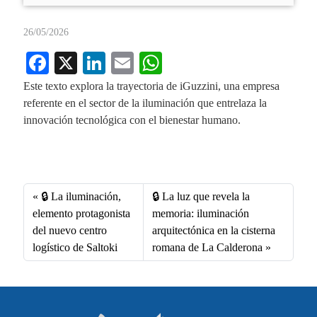
26/05/2026
Fa
X
Li
E
W
ce
nk
m
ha
Este texto explora la trayectoria de iGuzzini, una empresa
bo
ed
ail
ts
referente en el sector de la iluminación que entrelaza la
innovación tecnológica con el bienestar humano.
ok
In
A
Fa
X
Li
E
W
pp
ce
nk
m
ha
bo
ed
ail
ts
🔒​ La iluminación,
🔒​ La luz que revela la
ok
In
A
elemento protagonista
memoria: iluminación
del nuevo centro
arquitectónica en la cisterna
pp
logístico de Saltoki
romana de La Calderona