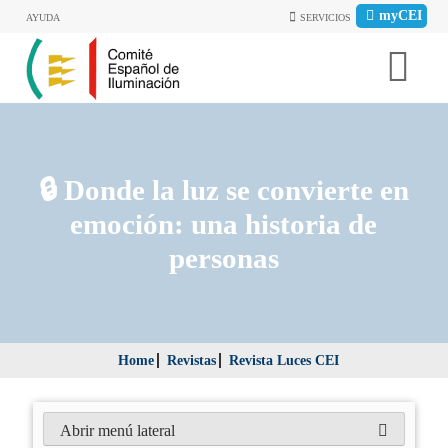
myCEI
AYUDA
SERVICIOS
🔒​ Donde la luz se convierte en
emoción: una historia de
personas
Home
Revistas
Revista Luces CEI
Abrir menú lateral