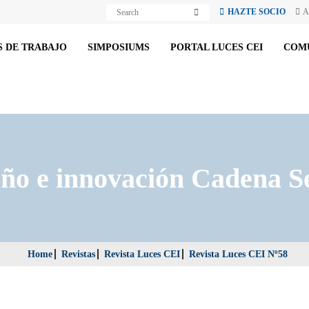
S
S
HAZTE SOCIO
A
e
e
a
a
r
r
c
 DE TRABAJO
SIMPOSIUMS
PORTAL LUCES CEI
COM
c
h
h
eño e innovación Cadena S
Home
Revistas
Revista Luces CEI
Revista Luces CEI Nº58