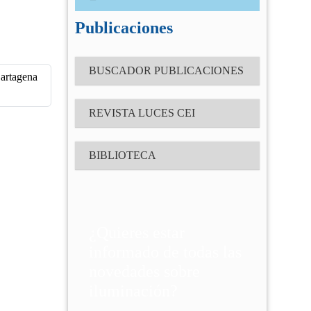
Correo electrónico
(Obligatorio)
Publicaciones
Contraseña
BUSCADOR PUBLICACIONES
(Obligatorio)
artagena
REVISTA LUCES CEI
Recuérdame
BIBLIOTECA
¿Has olvidado tu contraseña?
¿Quieres estar
informado de todas las
novedades sobre
iluminación?