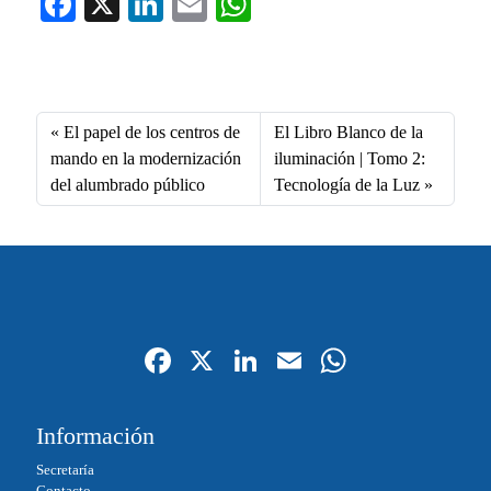
Fa
X
Li
E
W
ce
nk
m
ha
Fa
X
Li
E
W
bo
ed
ail
ts
ce
nk
m
ha
ok
In
A
bo
ed
ail
ts
El papel de los centros de
El Libro Blanco de la
pp
ok
In
A
mando en la modernización
iluminación | Tomo 2:
del alumbrado público
Tecnología de la Luz
pp
Fa
X
Li
E
W
ce
nk
m
ha
bo
ed
ail
ts
Información
ok
In
A
Secretaría
Contacto