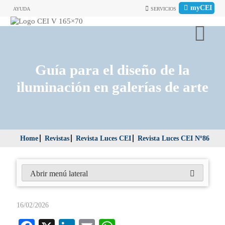
myCEI
AYUDA
SERVICIOS
Guía para el diseño de la
iluminación en galerías de arte
Home
Revistas
Revista Luces CEI
Revista Luces CEI Nº86
Abrir menú lateral
16/02/2026