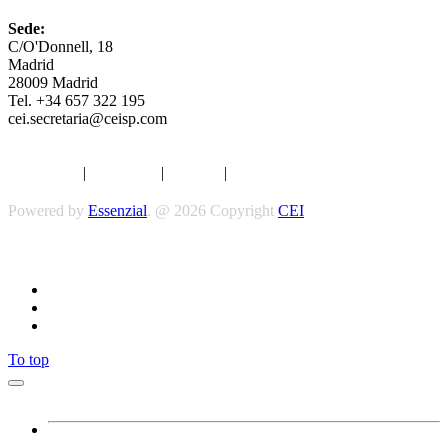
Sede:
C/O'Donnell, 18
Madrid
28009 Madrid
Tel. +34 657 322 195
cei.secretaria@ceisp.com
Aviso legal
|
Privacidad
|
Cookies
|
Términos y Condiciones
Powered by
Essenzial
. @ 2026 Copyright
CEI
Síguenos
To top