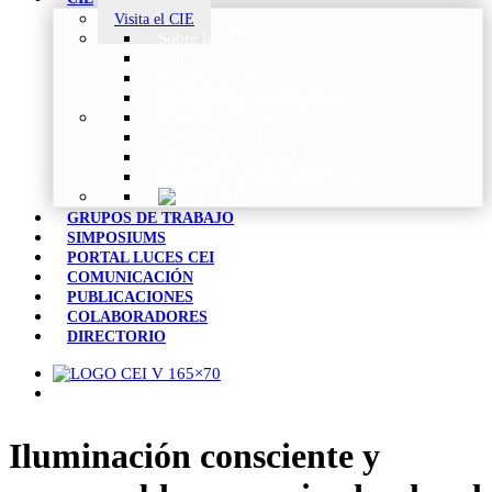
Visita el CIE
Sobre la CIE
Trabajo Técnico
Publicaciones
Estrategia de Investigación
Noticias y Eventos
Vocabulario CIE
Tienda Web de la CIE
Informes CIE para Socios CEI
GRUPOS DE TRABAJO
SIMPOSIUMS
PORTAL LUCES CEI
COMUNICACIÓN
PUBLICACIONES
COLABORADORES
DIRECTORIO
Iluminación consciente y