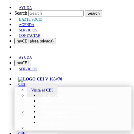
AYUDA
Search
Search
HAZTE SOCIO
AGENDA
SERVICIOS
CONTACTAR
myCEI (área privada)
AYUDA
myCEI
SERVICIOS
CEI
Visita el CEI
Sobre el CEI
Misión y Valores
Beneficios de ser parte del CEI
Organización
Categorías de Socios
Comunicados
CIE