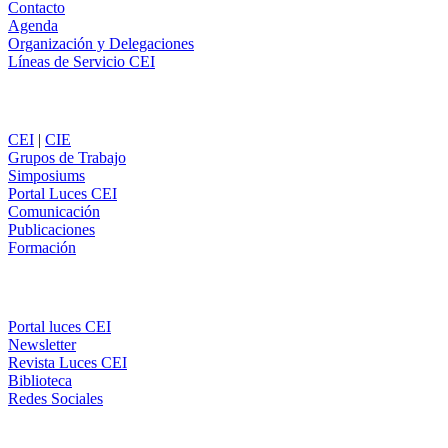
Contacto
Agenda
Organización y Delegaciones
Líneas de Servicio CEI
Secciones
CEI
|
CIE
Grupos de Trabajo
Simposiums
Portal Luces CEI
Comunicación
Publicaciones
Formación
Comunicación
Portal luces CEI
Newsletter
Revista Luces CEI
Biblioteca
Redes Sociales
CEI