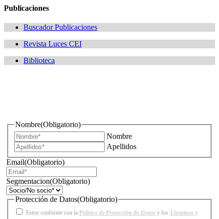
Publicaciones
Buscador Publicaciones
Revista Luces CEI
Biblioteca
¿Quieres estar informado de todas las novedades sobre
iluminación?
Nombre
(Obligatorio)
Nombre
Apellidos
Email
(Obligatorio)
Segmentacion
(Obligatorio)
Protección de Datos
(Obligatorio)
Estoy conforme con la
Política de Protección de Datos
y los
Términos y