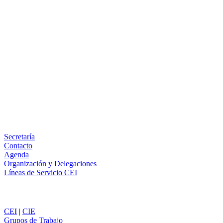
Facebook
X
LinkedIn
Email
WhatsApp
Información
Secretaría
Contacto
Agenda
Organización y Delegaciones
Líneas de Servicio CEI
Secciones
CEI
|
CIE
Grupos de Trabajo