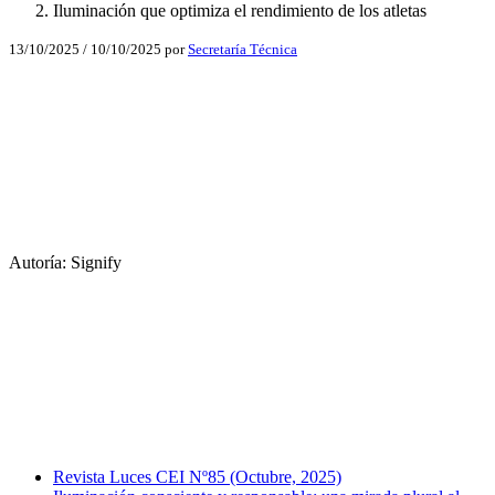
Iluminación que optimiza el rendimiento de los atletas
13/10/2025
/
10/10/2025
por
Secretaría Técnica
Facebook
X
LinkedIn
Email
Autoría: Signify
WhatsApp
Facebook
X
LinkedIn
Email
WhatsApp
Revista Luces CEI Nº85 (Octubre, 2025)