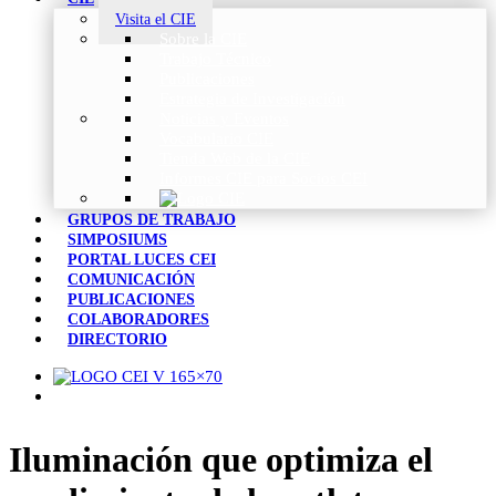
Visita el CIE
Sobre la CIE
Trabajo Técnico
Publicaciones
Estrategia de Investigación
Noticias y Eventos
Vocabulario CIE
Tienda Web de la CIE
Informes CIE para Socios CEI
GRUPOS DE TRABAJO
SIMPOSIUMS
PORTAL LUCES CEI
COMUNICACIÓN
PUBLICACIONES
COLABORADORES
DIRECTORIO
Iluminación que optimiza el