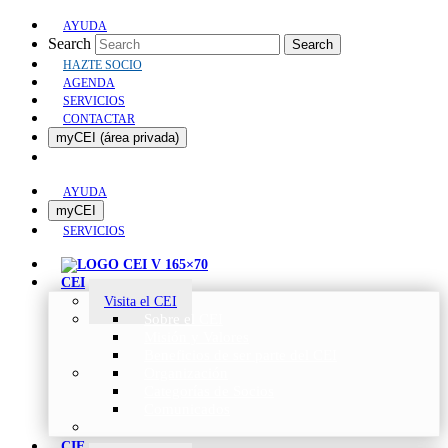
AYUDA
Search
Search
HAZTE SOCIO
AGENDA
SERVICIOS
CONTACTAR
myCEI (área privada)
AYUDA
myCEI
SERVICIOS
CEI
Visita el CEI
Sobre el CEI
Misión y Valores
Beneficios de ser parte del CEI
Organización
Categorías de Socios
Comunicados
CIE