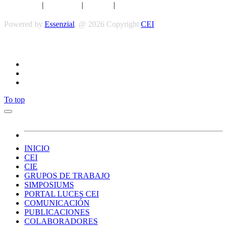
Aviso legal
|
Privacidad
|
Cookies
|
Términos y Condiciones
Powered by
Essenzial
. @ 2026 Copyright
CEI
Síguenos
To top
INICIO
CEI
CIE
GRUPOS DE TRABAJO
SIMPOSIUMS
PORTAL LUCES CEI
COMUNICACIÓN
PUBLICACIONES
COLABORADORES