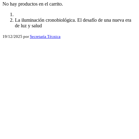
No hay productos en el carrito.
La iluminación cronobiológica. El desafío de una nueva era
de luz y salud
19/12/2025
por
Secretaría Técnica
Facebook
X
LinkedIn
Email
WhatsApp
Facebook
X
LinkedIn
Email