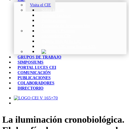
Visita el CIE
Sobre la CIE
Trabajo Técnico
Publicaciones
Estrategia de Investigación
Noticias y Eventos
Vocabulario CIE
Tienda Web de la CIE
Informes CIE para Socios CEI
GRUPOS DE TRABAJO
SIMPOSIUMS
PORTAL LUCES CEI
COMUNICACIÓN
PUBLICACIONES
COLABORADORES
DIRECTORIO
La iluminación cronobiológica.