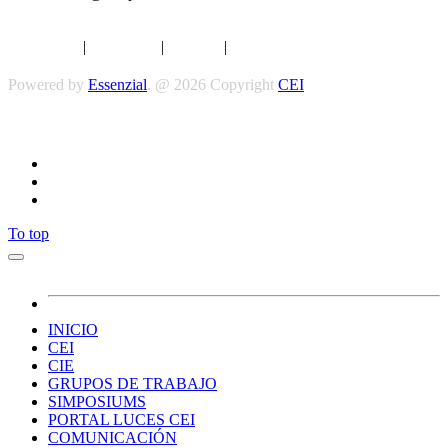
Aviso legal
|
Privacidad
|
Cookies
|
Términos y Condiciones
Powered by
Essenzial
. @ 2026 Copyright
CEI
Síguenos
To top
INICIO
CEI
CIE
GRUPOS DE TRABAJO
SIMPOSIUMS
PORTAL LUCES CEI
COMUNICACIÓN