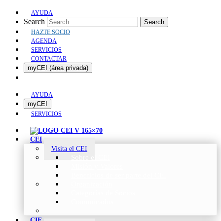
AYUDA
Search
Search
HAZTE SOCIO
AGENDA
SERVICIOS
CONTACTAR
myCEI (área privada)
AYUDA
myCEI
SERVICIOS
CEI
Visita el CEI
Sobre el CEI
Misión y Valores
Beneficios de ser parte del CEI
Organización
Categorías de Socios
Comunicados
CIE