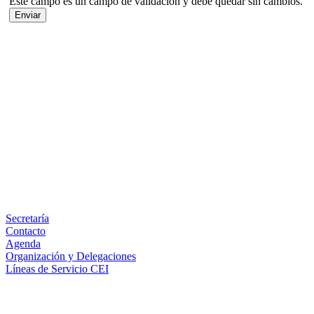
Este campo es un campo de validación y debe quedar sin cambios.
Facebook
X
LinkedIn
Email
WhatsApp
Información
Secretaría
Contacto
Agenda
Organización y Delegaciones
Líneas de Servicio CEI
Secciones