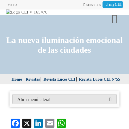
myCEI
AYUDA
SERVICIOS
La nueva iluminación emocional
de las ciudades
Home
Revistas
Revista Luces CEI
Revista Luces CEI Nº55
Abrir menú lateral
Fa
X
Li
E
W