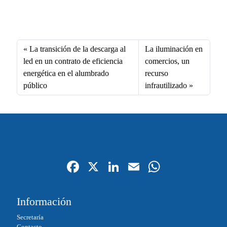
ce
nk
m
ha
Fa
X
Li
E
W
bo
ed
ail
ts
ce
nk
m
ha
ok
In
A
bo
ed
ail
ts
La transición de la descarga al
La iluminación en
pp
ok
In
A
led en un contrato de eficiencia
comercios, un
energética en el alumbrado
recurso
pp
público
infrautilizado
Fa
X
Li
E
W
ce
nk
m
ha
bo
ed
ail
ts
Información
ok
In
A
Secretaría
Contacto