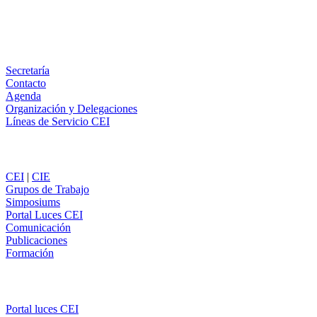
Email
WhatsApp
Información
Secretaría
Contacto
Agenda
Organización y Delegaciones
Líneas de Servicio CEI
Secciones
CEI
|
CIE
Grupos de Trabajo
Simposiums
Portal Luces CEI
Comunicación
Publicaciones
Formación
Comunicación
Portal luces CEI