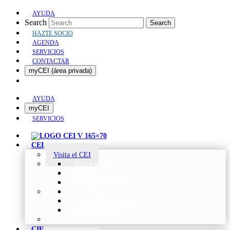
AYUDA
Search
Search
HAZTE SOCIO
AGENDA
SERVICIOS
CONTACTAR
myCEI (área privada)
AYUDA
myCEI
SERVICIOS
CEI
Visita el CEI
Sobre el CEI
Misión y Valores
Beneficios de ser parte del CEI
Organización
Categorías de Socios
Comunicados
CIE