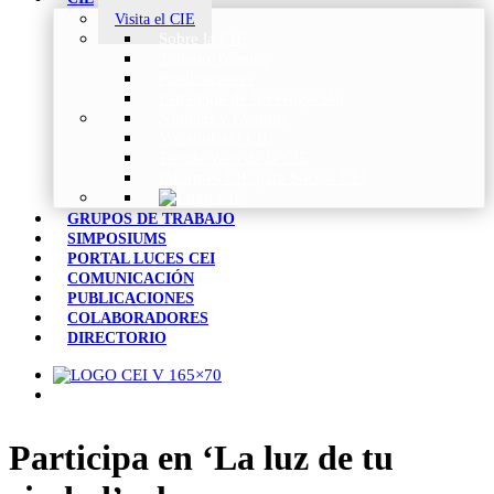
Visita el CIE
Sobre la CIE
Trabajo Técnico
Publicaciones
Estrategia de Investigación
Noticias y Eventos
Vocabulario CIE
Tienda Web de la CIE
Informes CIE para Socios CEI
GRUPOS DE TRABAJO
SIMPOSIUMS
PORTAL LUCES CEI
COMUNICACIÓN
PUBLICACIONES
COLABORADORES
DIRECTORIO
Participa en ‘La luz de tu