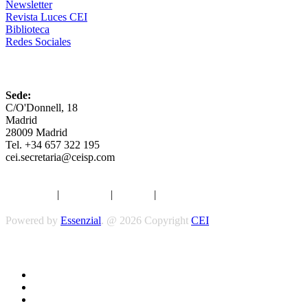
Newsletter
Revista Luces CEI
Biblioteca
Redes Sociales
CEI
Sede:
C/O'Donnell, 18
Madrid
28009 Madrid
Tel. +34 657 322 195
cei.secretaria@ceisp.com
Aviso legal
|
Privacidad
|
Cookies
|
Términos y Condiciones
Powered by
Essenzial
. @ 2026 Copyright
CEI
Síguenos