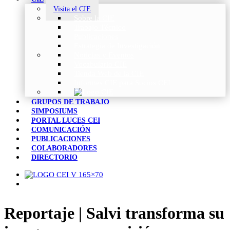
Visita el CIE
Sobre la CIE
Trabajo Técnico
Publicaciones
Estrategia de Investigación
Noticias y Eventos
Vocabulario CIE
Tienda Web de la CIE
Informes CIE para Socios CEI
GRUPOS DE TRABAJO
SIMPOSIUMS
PORTAL LUCES CEI
COMUNICACIÓN
PUBLICACIONES
COLABORADORES
DIRECTORIO
Reportaje | Salvi transforma su