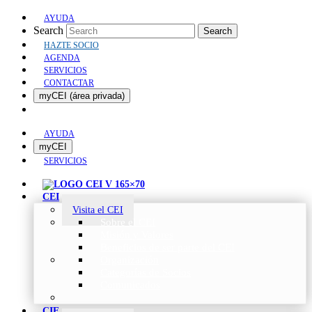
AYUDA
Search
Search
HAZTE SOCIO
AGENDA
SERVICIOS
CONTACTAR
myCEI (área privada)
AYUDA
myCEI
SERVICIOS
CEI
Visita el CEI
Sobre el CEI
Misión y Valores
Beneficios de ser parte del CEI
Organización
Categorías de Socios
Comunicados
CIE