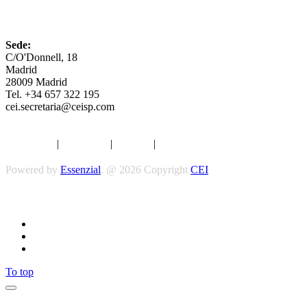
CEI
Sede:
C/O'Donnell, 18
Madrid
28009 Madrid
Tel. +34 657 322 195
cei.secretaria@ceisp.com
Aviso legal
|
Privacidad
|
Cookies
|
Términos y Condiciones
Powered by
Essenzial
. @ 2026 Copyright
CEI
Síguenos
To top