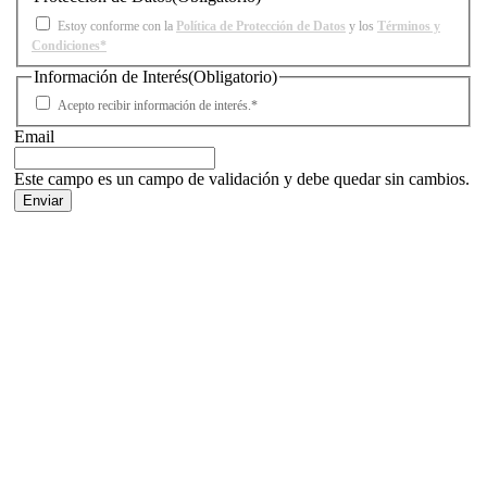
Estoy conforme con la
Política de Protección de Datos
y los
Términos y
Condiciones*
Información de Interés
(Obligatorio)
Acepto recibir información de interés.*
Email
Este campo es un campo de validación y debe quedar sin cambios.
Facebook
X
LinkedIn
Email
WhatsApp
Información