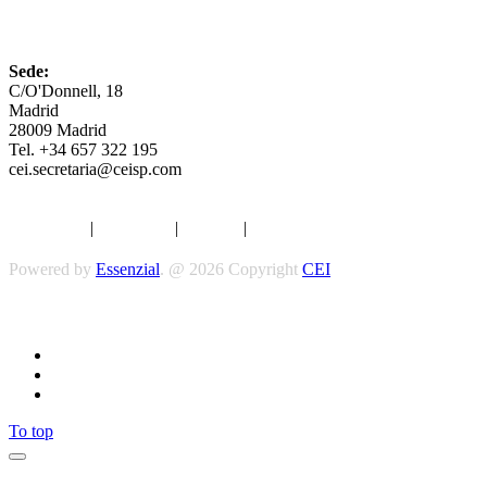
CEI
Sede:
C/O'Donnell, 18
Madrid
28009 Madrid
Tel. +34 657 322 195
cei.secretaria@ceisp.com
Aviso legal
|
Privacidad
|
Cookies
|
Términos y Condiciones
Powered by
Essenzial
. @ 2026 Copyright
CEI
Síguenos
To top