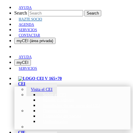
AYUDA
Search
Search
HAZTE SOCIO
AGENDA
SERVICIOS
CONTACTAR
myCEI (área privada)
AYUDA
myCEI
SERVICIOS
CEI
Visita el CEI
Sobre el CEI
Misión y Valores
Beneficios de ser parte del CEI
Organización
Categorías de Socios
Comunicados
CIE