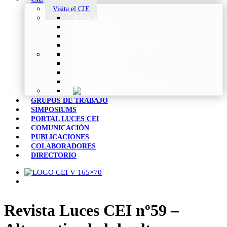
Visita el CIE
Sobre la CIE
Trabajo Técnico
Publicaciones
Estrategia de Investigación
Noticias y Eventos
Vocabulario CIE
Tienda Web de la CIE
Informes CIE para Socios CEI
GRUPOS DE TRABAJO
SIMPOSIUMS
PORTAL LUCES CEI
COMUNICACIÓN
PUBLICACIONES
COLABORADORES
DIRECTORIO
Revista Luces CEI nº59 –