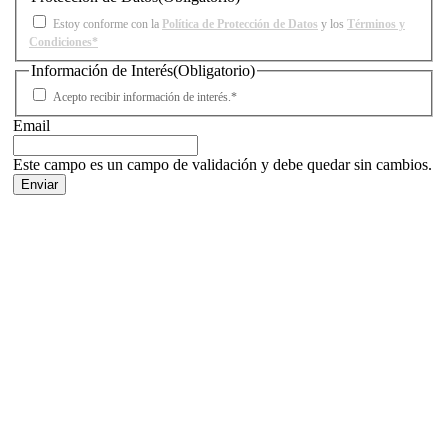
Estoy conforme con la
Política de Protección de Datos
y los
Términos y
Condiciones*
Información de Interés
(Obligatorio)
Acepto recibir información de interés.*
Email
Este campo es un campo de validación y debe quedar sin cambios.
Facebook
X
LinkedIn
Email
WhatsApp
Información