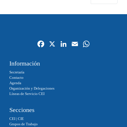
Fa
X
Li
E
W
ce
nk
m
ha
bo
ed
ail
ts
Información
ok
In
A
Secretaría
pp
Contacto
Agenda
Organización y Delegaciones
Líneas de Servicio CEI
Secciones
CEI
|
CIE
Grupos de Trabajo