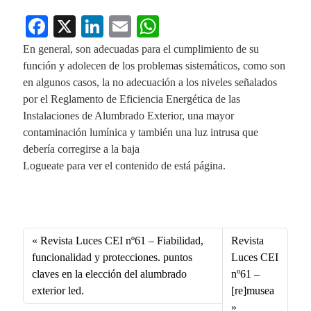
Fa
X
Li
E
W
ce
nk
m
ha
En general, son adecuadas para el cumplimiento de su
bo
ed
ail
ts
función y adolecen de los problemas sistemáticos, como son
en algunos casos, la no adecuación a los niveles señalados
ok
In
A
por el Reglamento de Eficiencia Energética de las
pp
Instalaciones de Alumbrado Exterior, una mayor
contaminación lumínica y también una luz intrusa que
debería corregirse a la baja
Logueate para ver el contenido de está página.
Fa
X
Li
E
W
ce
nk
m
ha
bo
ed
ail
ts
Revista Luces CEI nº61 – Fiabilidad,
Revista
ok
In
A
funcionalidad y protecciones. puntos
Luces CEI
claves en la elección del alumbrado
nº61 –
pp
exterior led.
[re]musea