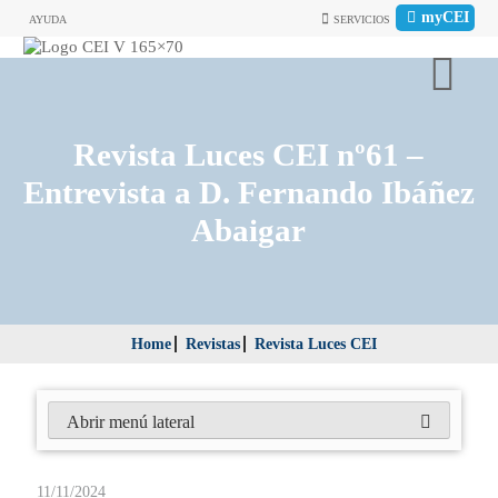
myCEI
AYUDA
SERVICIOS
Revista Luces CEI nº61 –
Entrevista a D. Fernando Ibáñez
Abaigar
Home
Revistas
Revista Luces CEI
Abrir menú lateral
11/11/2024