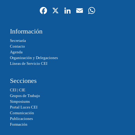
Fa
X
Li
E
W
ce
nk
m
ha
bo
ed
ail
ts
Información
ok
In
A
Secretaría
pp
Contacto
Agenda
Organización y Delegaciones
Líneas de Servicio CEI
Secciones
CEI
|
CIE
Grupos de Trabajo
Simposiums
Portal Luces CEI
Comunicación
Publicaciones
Formación