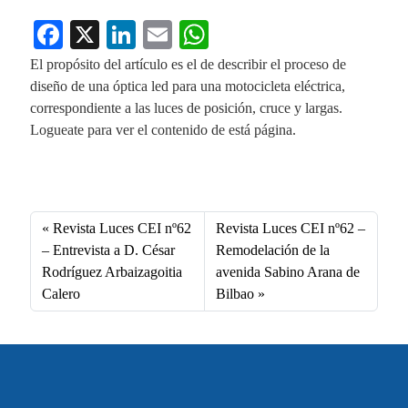
Fa
X
Li
E
W
ce
nk
m
ha
El propósito del artículo es el de describir el proceso de
bo
ed
ail
ts
diseño de una óptica led para una motocicleta eléctrica,
correspondiente a las luces de posición, cruce y largas.
ok
In
A
Logueate para ver el contenido de está página.
pp
Fa
X
Li
E
W
ce
nk
m
ha
bo
ed
ail
ts
Revista Luces CEI nº62
Revista Luces CEI nº62 –
ok
In
A
– Entrevista a D. César
Remodelación de la
Rodríguez Arbaizagoitia
avenida Sabino Arana de
pp
Calero
Bilbao