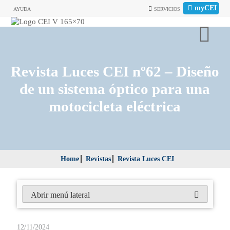
myCEI
AYUDA
SERVICIOS
Revista Luces CEI nº62 – Diseño
de un sistema óptico para una
motocicleta eléctrica
Home
Revistas
Revista Luces CEI
Abrir menú lateral
12/11/2024