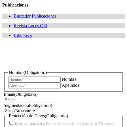
Publicaciones
Buscador Publicaciones
Revista Luces CEI
Biblioteca
¿Quieres estar informado de todas las novedades sobre
iluminación?
Nombre
(Obligatorio)
Nombre
Apellidos
Email
(Obligatorio)
Segmentacion
(Obligatorio)
Protección de Datos
(Obligatorio)
Estoy conforme con la
Política de Protección de Datos
y los
Términos y