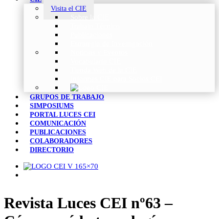
Visita el CIE
Sobre la CIE
Trabajo Técnico
Publicaciones
Estrategia de Investigación
Noticias y Eventos
Vocabulario CIE
Tienda Web de la CIE
Informes CIE para Socios CEI
GRUPOS DE TRABAJO
SIMPOSIUMS
PORTAL LUCES CEI
COMUNICACIÓN
PUBLICACIONES
COLABORADORES
DIRECTORIO
Revista Luces CEI nº63 –