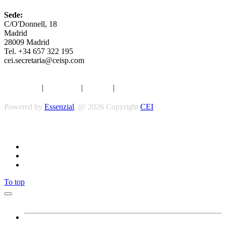
Sede:
C/O'Donnell, 18
Madrid
28009 Madrid
Tel. +34 657 322 195
cei.secretaria@ceisp.com
Aviso legal
|
Privacidad
|
Cookies
|
Términos y Condiciones
Powered by
Essenzial
. @ 2026 Copyright
CEI
Síguenos
To top