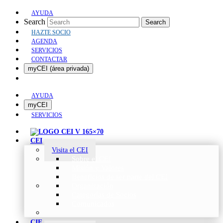
AYUDA
Search
Search
HAZTE SOCIO
AGENDA
SERVICIOS
CONTACTAR
myCEI (área privada)
AYUDA
myCEI
SERVICIOS
CEI
Visita el CEI
Sobre el CEI
Misión y Valores
Beneficios de ser parte del CEI
Organización
Categorías de Socios
Comunicados
CIE