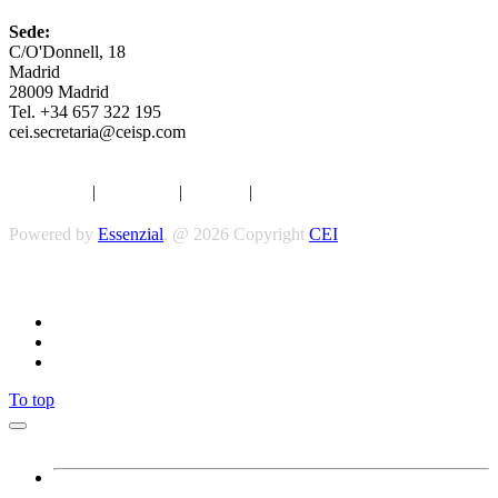
Sede:
C/O'Donnell, 18
Madrid
28009 Madrid
Tel. +34 657 322 195
cei.secretaria@ceisp.com
Aviso legal
|
Privacidad
|
Cookies
|
Términos y Condiciones
Powered by
Essenzial
. @ 2026 Copyright
CEI
Síguenos
To top