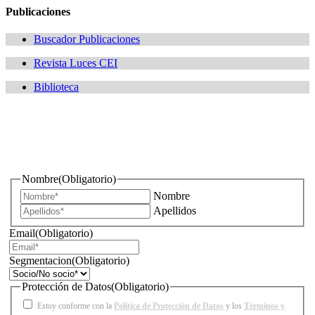
Publicaciones
Buscador Publicaciones
Revista Luces CEI
Biblioteca
¿Quieres estar informado de todas las novedades sobre
iluminación?
Nombre
(Obligatorio)
Nombre
Apellidos
Email
(Obligatorio)
Segmentacion
(Obligatorio)
Protección de Datos
(Obligatorio)
Estoy conforme con la
Política de Protección de Datos
y los
Términos y