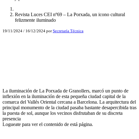
Revista Luces CEI nº69 – La Porxada, un icono cultural
felizmente iluminado
19/11/2024
/
16/12/2024
por
Secretaría Técnica
Facebook
X
LinkedIn
Email
La iluminación de La Porxada de Granollers, marcó un punto de
WhatsApp
inflexión en la iluminación de esta pequeña ciudad capital de la
comarca del Vallés Oriental cercana a Barcelona. La arquitectura del
principal monumento de la ciudad pasaba bastante desapercibida tras
la puesta de sol, aunque los vecinos disfrutaban de su discreta
presencia
Logueate para ver el contenido de está página.