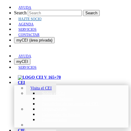
AYUDA
Search
Search
HAZTE SOCIO
AGENDA
SERVICIOS
CONTACTAR
myCEI (área privada)
AYUDA
myCEI
SERVICIOS
CEI
Visita el CEI
Sobre el CEI
Misión y Valores
Beneficios de ser parte del CEI
Organización
Categorías de Socios
Comunicados
CIE