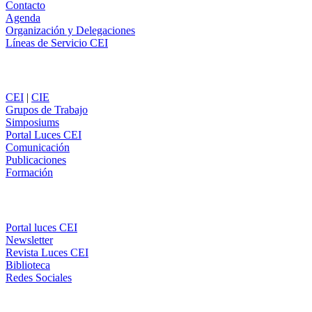
Contacto
Agenda
Organización y Delegaciones
Líneas de Servicio CEI
Secciones
CEI
|
CIE
Grupos de Trabajo
Simposiums
Portal Luces CEI
Comunicación
Publicaciones
Formación
Comunicación
Portal luces CEI
Newsletter
Revista Luces CEI
Biblioteca
Redes Sociales
CEI