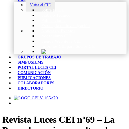
Visita el CIE
Sobre la CIE
Trabajo Técnico
Publicaciones
Estrategia de Investigación
Noticias y Eventos
Vocabulario CIE
Tienda Web de la CIE
Informes CIE para Socios CEI
GRUPOS DE TRABAJO
SIMPOSIUMS
PORTAL LUCES CEI
COMUNICACIÓN
PUBLICACIONES
COLABORADORES
DIRECTORIO
Revista Luces CEI nº69 – La