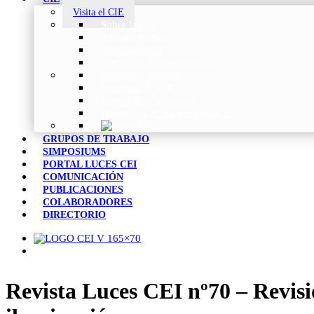
Visita el CIE
Sobre la CIE
Trabajo Técnico
Publicaciones
Estrategia de Investigación
Noticias y Eventos
Vocabulario CIE
Tienda Web de la CIE
Informes CIE para Socios CEI
GRUPOS DE TRABAJO
SIMPOSIUMS
PORTAL LUCES CEI
COMUNICACIÓN
PUBLICACIONES
COLABORADORES
DIRECTORIO
Revista Luces CEI nº70 – Revisió