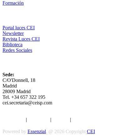
Formación
Comunicación
Portal luces CEI
Newsletter
Revista Luces CEI
Biblioteca
Redes Sociales
CEI
Sede:
C/O'Donnell, 18
Madrid
28009 Madrid
Tel. +34 657 322 195
cei.secretaria@ceisp.com
Aviso legal
|
Privacidad
|
Cookies
|
Términos y Condiciones
Powered by
Essenzial
. @ 2026 Copyright
CEI