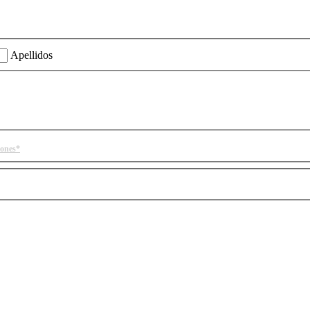
ión?
Apellidos
iones*