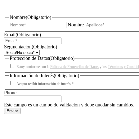
¿Quieres estar informado de todas las novedades sobre iluminac
Nombre
(Obligatorio)
Nombre
Email
(Obligatorio)
Segmentacion
(Obligatorio)
Protección de Datos
(Obligatorio)
Estoy conforme con la
Política de Protección de Datos
y los
Términos y Condic
Información de Interés
(Obligatorio)
Acepto recibir información de interés.*
Phone
Este campo es un campo de validación y debe quedar sin cambios.