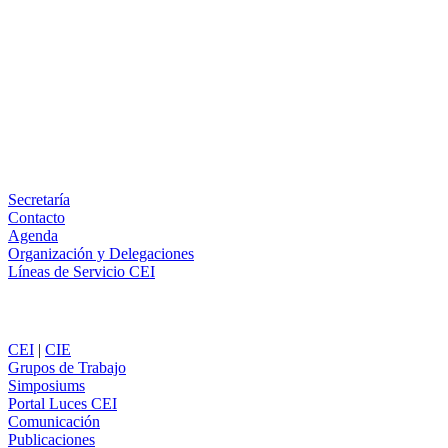
Facebook
X
LinkedIn
Email
WhatsApp
Información
Secretaría
Contacto
Agenda
Organización y Delegaciones
Líneas de Servicio CEI
Secciones
CEI
|
CIE
Grupos de Trabajo
Simposiums
Portal Luces CEI
Comunicación
Publicaciones