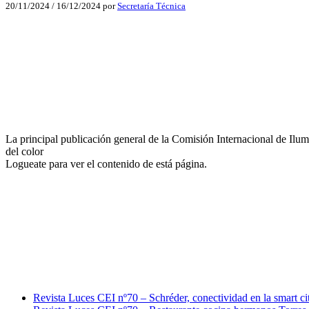
20/11/2024
/
16/12/2024
por
Secretaría Técnica
Facebook
X
LinkedIn
Email
La principal publicación general de la Comisión Internacional de Ilu
WhatsApp
del color
Logueate para ver el contenido de está página.
Facebook
X
LinkedIn
Email
WhatsApp
Revista Luces CEI nº70 – Schréder, conectividad en la smart ci