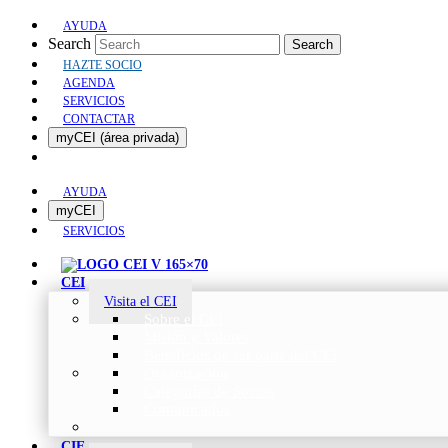
AYUDA
Search
Search
HAZTE SOCIO
AGENDA
SERVICIOS
CONTACTAR
myCEI (área privada)
AYUDA
myCEI
SERVICIOS
CEI
Visita el CEI
Sobre el CEI
Misión y Valores
Beneficios de ser parte del CEI
Organización
Categorías de Socios
Comunicados
CIE