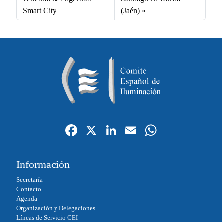
Smart City
(Jaén)
Fa
X
Li
E
W
ce
nk
m
ha
bo
ed
ail
ts
Información
ok
In
A
Secretaría
pp
Contacto
Agenda
Organización y Delegaciones
Líneas de Servicio CEI