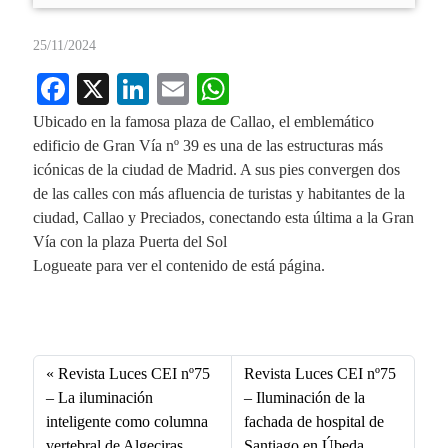
25/11/2024
Fa
X
Li
E
W
ce
nk
m
ha
Ubicado en la famosa plaza de Callao, el emblemático
bo
ed
ail
ts
edificio de Gran Vía nº 39 es una de las estructuras más
icónicas de la ciudad de Madrid. A sus pies convergen dos
ok
In
A
de las calles con más afluencia de turistas y habitantes de la
pp
ciudad, Callao y Preciados, conectando esta última a la Gran
Vía con la plaza Puerta del Sol
Logueate para ver el contenido de está página.
Fa
X
Li
E
W
ce
nk
m
ha
bo
ed
ail
ts
Revista Luces CEI nº75
Revista Luces CEI nº75
ok
In
A
– La iluminación
– Iluminación de la
inteligente como columna
fachada de hospital de
pp
vertebral de Algeciras
Santiago en Úbeda