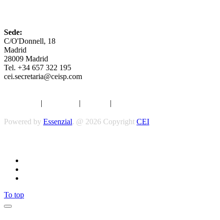
CEI
Sede:
C/O'Donnell, 18
Madrid
28009 Madrid
Tel. +34 657 322 195
cei.secretaria@ceisp.com
Aviso legal
|
Privacidad
|
Cookies
|
Términos y Condiciones
Powered by
Essenzial
. @ 2026 Copyright
CEI
Síguenos
To top