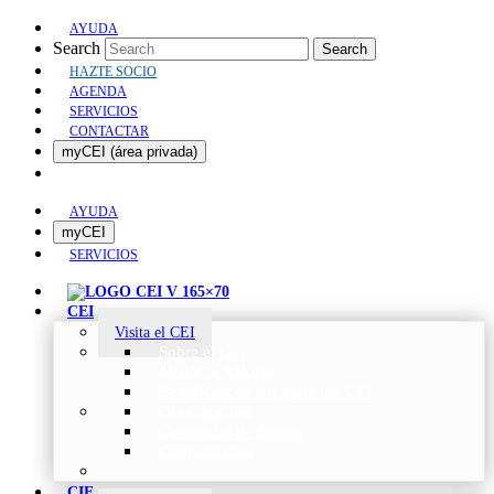
AYUDA
Search
Search
HAZTE SOCIO
AGENDA
SERVICIOS
CONTACTAR
myCEI (área privada)
AYUDA
myCEI
SERVICIOS
CEI
Visita el CEI
Sobre el CEI
Misión y Valores
Beneficios de ser parte del CEI
Organización
Categorías de Socios
Comunicados
CIE