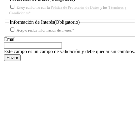
Estoy conforme con la
Política de Protección de Datos
y los
Términos y
Condiciones*
Información de Interés
(Obligatorio)
Acepto recibir información de interés.*
Email
Este campo es un campo de validación y debe quedar sin cambios.
Facebook
X
LinkedIn
Email
WhatsApp
Información