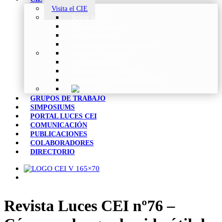
Visita el CIE
Sobre la CIE
Trabajo Técnico
Publicaciones
Estrategia de Investigación
Noticias y Eventos
Vocabulario CIE
Tienda Web de la CIE
Informes CIE para Socios CEI
GRUPOS DE TRABAJO
SIMPOSIUMS
PORTAL LUCES CEI
COMUNICACIÓN
PUBLICACIONES
COLABORADORES
DIRECTORIO
Revista Luces CEI nº76 –