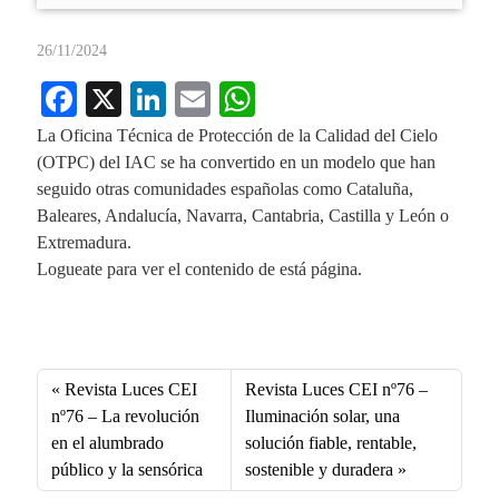
26/11/2024
Fa
X
Li
E
W
ce
nk
m
ha
La Oficina Técnica de Protección de la Calidad del Cielo
bo
ed
ail
ts
(OTPC) del IAC se ha convertido en un modelo que han
seguido otras comunidades españolas como Cataluña,
ok
In
A
Baleares, Andalucía, Navarra, Cantabria, Castilla y León o
pp
Extremadura.
Logueate para ver el contenido de está página.
Fa
X
Li
E
W
ce
nk
m
ha
bo
ed
ail
ts
Revista Luces CEI
Revista Luces CEI nº76 –
ok
In
A
nº76 – La revolución
Iluminación solar, una
en el alumbrado
solución fiable, rentable,
pp
público y la sensórica
sostenible y duradera