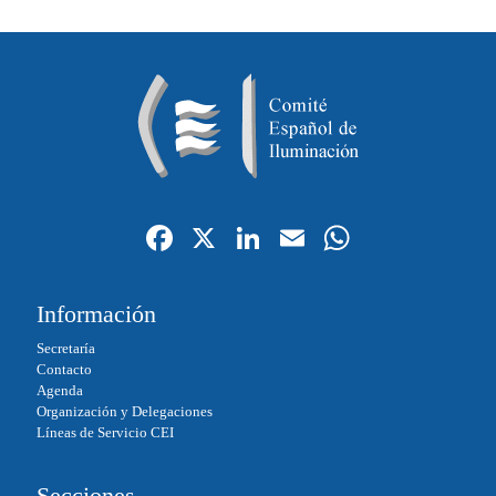
Fa
X
Li
E
W
ce
nk
m
ha
bo
ed
ail
ts
Información
ok
In
A
Secretaría
pp
Contacto
Agenda
Organización y Delegaciones
Líneas de Servicio CEI
Secciones