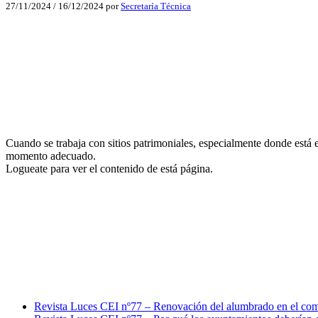
27/11/2024
/
16/12/2024
por
Secretaría Técnica
Facebook
X
LinkedIn
Email
Cuando se trabaja con sitios patrimoniales, especialmente donde está 
WhatsApp
momento adecuado.
Logueate para ver el contenido de está página.
Facebook
X
LinkedIn
Email
WhatsApp
Revista Luces CEI nº77 – Renovación del alumbrado en el com