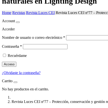
naturales en Lighting Design
Home
Revistas
Revista Luces CEI
Revista Luces CEI nº77 – Protecci
Account
Acceder
Nombre de usuario o correo electrónico
*
Contraseña
*
Recuérdame
Acceso
¿Olvidaste la contraseña?
Carrito
No hay productos en el carrito.
Revista Luces CEI nº77 – Protección, conservación y gestión re