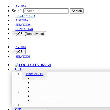
AYUDA
Search
Search
HAZTE SOCIO
AGENDA
SERVICIOS
CONTACTAR
myCEI (área privada)
AYUDA
myCEI
SERVICIOS
CEI
Visita el CEI
Sobre el CEI
Misión y Valores
Beneficios de ser parte del CEI
Organización
Categorías de Socios
Comunicados
CIE