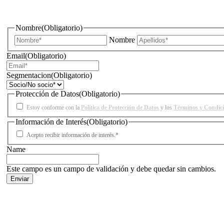
¿Quieres estar informado de todas las novedades sobre iluminac
Nombre
(Obligatorio)
Nombre
Email
(Obligatorio)
Segmentacion
(Obligatorio)
Protección de Datos
(Obligatorio)
Estoy conforme con la
Política de Protección de Datos
y los
Términos y Condic
Información de Interés
(Obligatorio)
Acepto recibir información de interés.*
Name
Este campo es un campo de validación y debe quedar sin cambios.