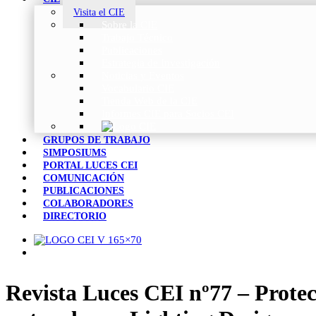
Visita el CIE
Sobre la CIE
Trabajo Técnico
Publicaciones
Estrategia de Investigación
Noticias y Eventos
Vocabulario CIE
Tienda Web de la CIE
Informes CIE para Socios CEI
GRUPOS DE TRABAJO
SIMPOSIUMS
PORTAL LUCES CEI
COMUNICACIÓN
PUBLICACIONES
COLABORADORES
DIRECTORIO
Revista Luces CEI nº77 – Protecc