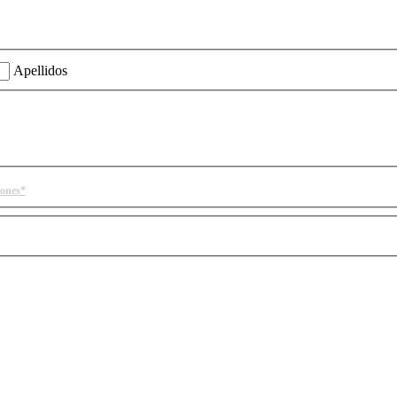
ión?
Apellidos
iones*