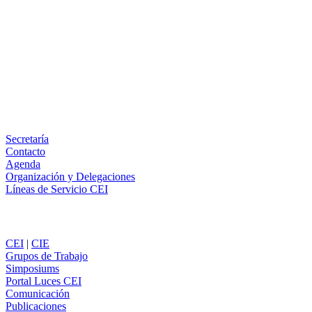
Facebook
X
LinkedIn
Email
WhatsApp
Información
Secretaría
Contacto
Agenda
Organización y Delegaciones
Líneas de Servicio CEI
Secciones
CEI
|
CIE
Grupos de Trabajo
Simposiums
Portal Luces CEI
Comunicación
Publicaciones