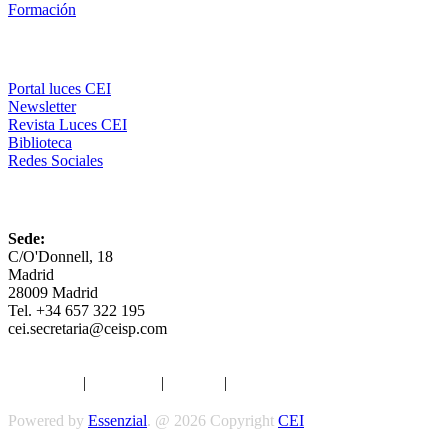
Formación
Comunicación
Portal luces CEI
Newsletter
Revista Luces CEI
Biblioteca
Redes Sociales
CEI
Sede:
C/O'Donnell, 18
Madrid
28009 Madrid
Tel. +34 657 322 195
cei.secretaria@ceisp.com
Aviso legal
|
Privacidad
|
Cookies
|
Términos y Condiciones
Powered by
Essenzial
. @ 2026 Copyright
CEI