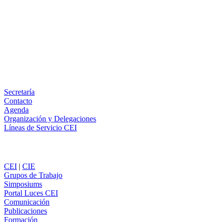
Facebook
X
LinkedIn
Email
WhatsApp
Información
Secretaría
Contacto
Agenda
Organización y Delegaciones
Líneas de Servicio CEI
Secciones
CEI
|
CIE
Grupos de Trabajo
Simposiums
Portal Luces CEI
Comunicación
Publicaciones
Formación