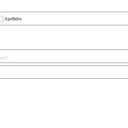
ión?
Apellidos
iones*