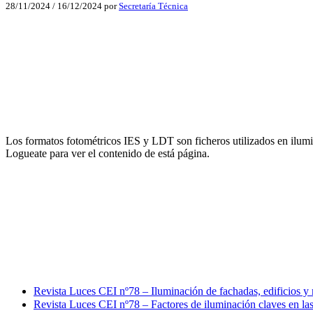
28/11/2024
/
16/12/2024
por
Secretaría Técnica
Facebook
X
LinkedIn
Email
Los formatos fotométricos IES y LDT son ficheros utilizados en ilumin
WhatsApp
Logueate para ver el contenido de está página.
Facebook
X
LinkedIn
Email
WhatsApp
Revista Luces CEI nº78 – Iluminación de fachadas, edificios y 
Revista Luces CEI nº78 – Factores de iluminación claves en las