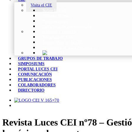
Visita el CIE
Sobre la CIE
Trabajo Técnico
Publicaciones
Estrategia de Investigación
Noticias y Eventos
Vocabulario CIE
Tienda Web de la CIE
Informes CIE para Socios CEI
GRUPOS DE TRABAJO
SIMPOSIUMS
PORTAL LUCES CEI
COMUNICACIÓN
PUBLICACIONES
COLABORADORES
DIRECTORIO
Revista Luces CEI nº78 – Gestió