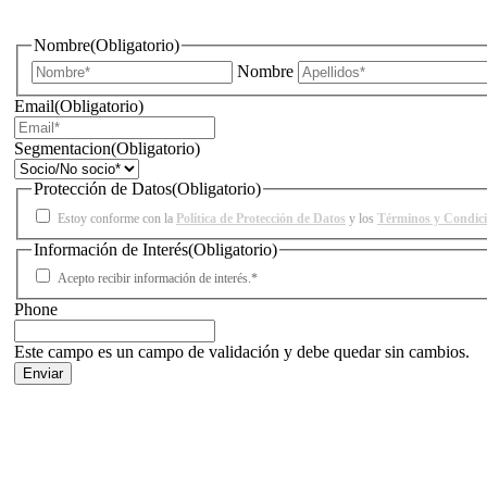
¿Quieres estar informado de todas las novedades sobre iluminac
Nombre
(Obligatorio)
Nombre
Email
(Obligatorio)
Segmentacion
(Obligatorio)
Protección de Datos
(Obligatorio)
Estoy conforme con la
Política de Protección de Datos
y los
Términos y Condic
Información de Interés
(Obligatorio)
Acepto recibir información de interés.*
Phone
Este campo es un campo de validación y debe quedar sin cambios.