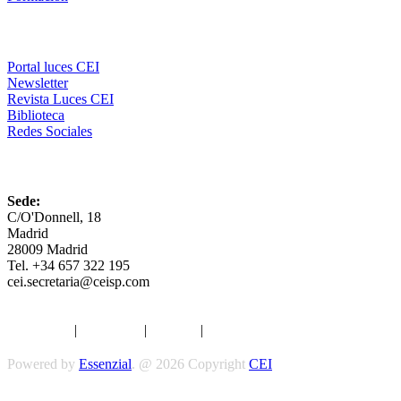
Comunicación
Portal luces CEI
Newsletter
Revista Luces CEI
Biblioteca
Redes Sociales
CEI
Sede:
C/O'Donnell, 18
Madrid
28009 Madrid
Tel. +34 657 322 195
cei.secretaria@ceisp.com
Aviso legal
|
Privacidad
|
Cookies
|
Términos y Condiciones
Powered by
Essenzial
. @ 2026 Copyright
CEI