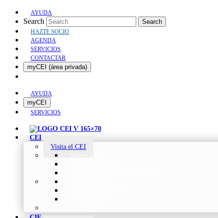
AYUDA
Search
Search
HAZTE SOCIO
AGENDA
SERVICIOS
CONTACTAR
myCEI (área privada)
AYUDA
myCEI
SERVICIOS
CEI
Visita el CEI
Sobre el CEI
Misión y Valores
Beneficios de ser parte del CEI
Organización
Categorías de Socios
Comunicados
CIE