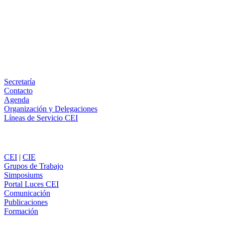
X
LinkedIn
Email
WhatsApp
Información
Secretaría
Contacto
Agenda
Organización y Delegaciones
Líneas de Servicio CEI
Secciones
CEI
|
CIE
Grupos de Trabajo
Simposiums
Portal Luces CEI
Comunicación
Publicaciones
Formación