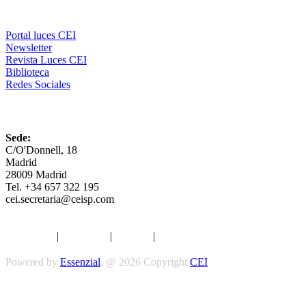
Comunicación
Portal luces CEI
Newsletter
Revista Luces CEI
Biblioteca
Redes Sociales
CEI
Sede:
C/O'Donnell, 18
Madrid
28009 Madrid
Tel. +34 657 322 195
cei.secretaria@ceisp.com
Aviso legal
|
Privacidad
|
Cookies
|
Términos y Condiciones
Powered by
Essenzial
. @ 2026 Copyright
CEI