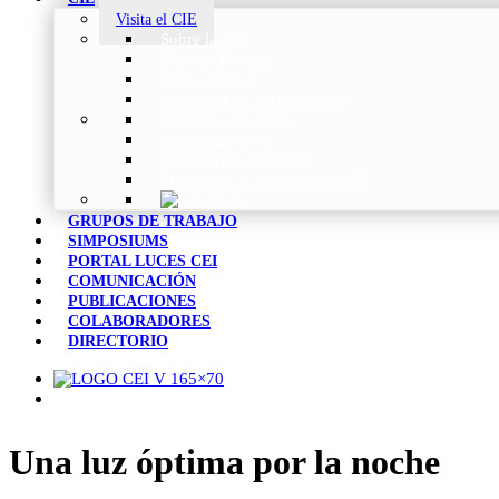
Visita el CIE
Sobre la CIE
Trabajo Técnico
Publicaciones
Estrategia de Investigación
Noticias y Eventos
Vocabulario CIE
Tienda Web de la CIE
Informes CIE para Socios CEI
GRUPOS DE TRABAJO
SIMPOSIUMS
PORTAL LUCES CEI
COMUNICACIÓN
PUBLICACIONES
COLABORADORES
DIRECTORIO
Una luz óptima por la noche