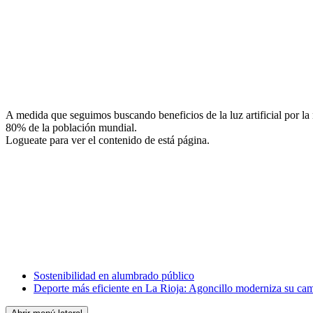
Facebook
X
LinkedIn
Email
A medida que seguimos buscando beneficios de la luz artificial por la
WhatsApp
80% de la población mundial.
Logueate para ver el contenido de está página.
Facebook
X
LinkedIn
Email
WhatsApp
Sostenibilidad en alumbrado público
Deporte más eficiente en La Rioja: Agoncillo moderniza su cam