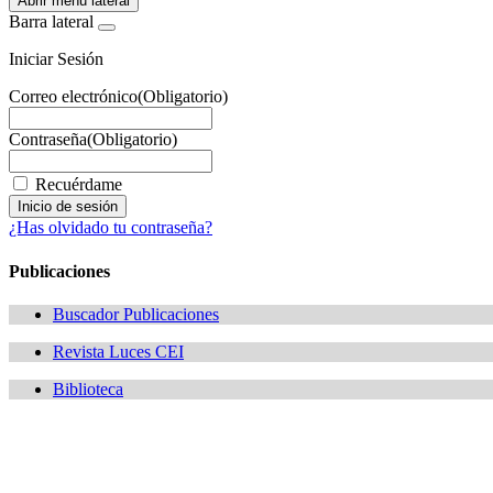
Abrir menú lateral
Barra lateral
Iniciar Sesión
Correo electrónico
(Obligatorio)
Contraseña
(Obligatorio)
Recuérdame
¿Has olvidado tu contraseña?
Publicaciones
Buscador Publicaciones
Revista Luces CEI
Biblioteca
¿Quieres estar informado de todas las novedades sobre iluminac