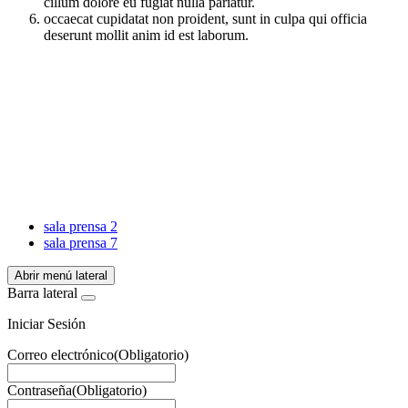
cillum dolore eu fugiat nulla pariatur.
occaecat cupidatat non proident, sunt in culpa qui officia
deserunt mollit anim id est laborum.
Facebook
X
LinkedIn
Email
WhatsApp
sala prensa 2
sala prensa 7
Abrir menú lateral
Barra lateral
Iniciar Sesión
Correo electrónico
(Obligatorio)
Contraseña
(Obligatorio)