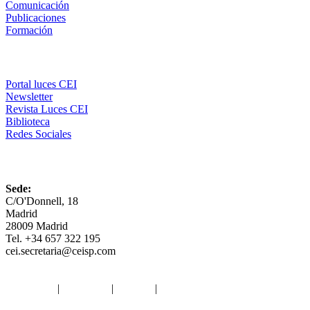
Comunicación
Publicaciones
Formación
Comunicación
Portal luces CEI
Newsletter
Revista Luces CEI
Biblioteca
Redes Sociales
CEI
Sede:
C/O'Donnell, 18
Madrid
28009 Madrid
Tel. +34 657 322 195
cei.secretaria@ceisp.com
Aviso legal
|
Privacidad
|
Cookies
|
Términos y Condiciones