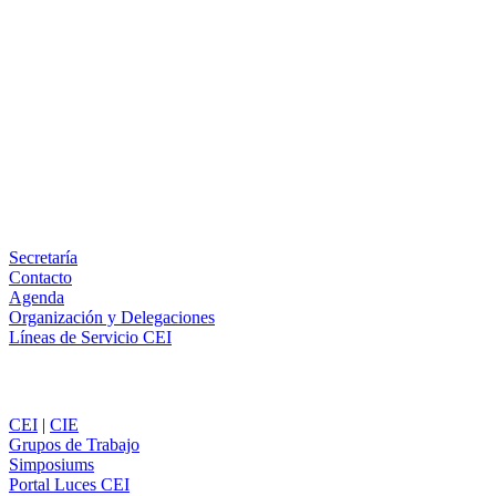
Facebook
X
LinkedIn
Email
WhatsApp
Información
Secretaría
Contacto
Agenda
Organización y Delegaciones
Líneas de Servicio CEI
Secciones
CEI
|
CIE
Grupos de Trabajo
Simposiums
Portal Luces CEI