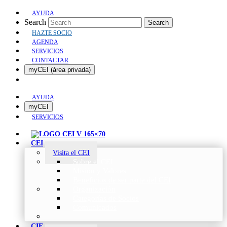
AYUDA
Search
Search
HAZTE SOCIO
AGENDA
SERVICIOS
CONTACTAR
myCEI (área privada)
AYUDA
myCEI
SERVICIOS
CEI
Visita el CEI
Sobre el CEI
Misión y Valores
Beneficios de ser parte del CEI
Organización
Categorías de Socios
Comunicados
CIE