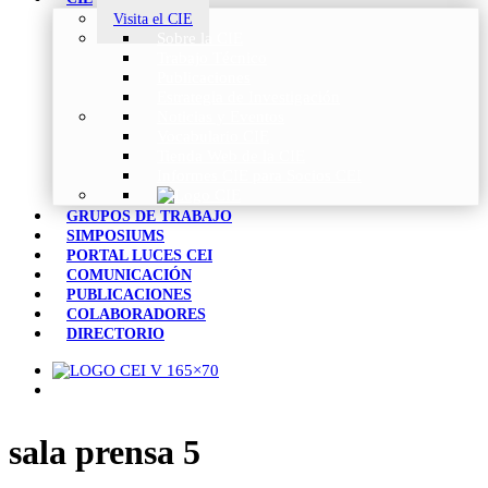
Visita el CIE
Sobre la CIE
Trabajo Técnico
Publicaciones
Estrategia de Investigación
Noticias y Eventos
Vocabulario CIE
Tienda Web de la CIE
Informes CIE para Socios CEI
GRUPOS DE TRABAJO
SIMPOSIUMS
PORTAL LUCES CEI
COMUNICACIÓN
PUBLICACIONES
COLABORADORES
DIRECTORIO
sala prensa 5