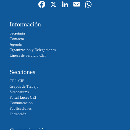
Fa
X
Li
E
W
ce
nk
m
ha
bo
ed
ail
ts
Información
ok
In
A
Secretaría
pp
Contacto
Agenda
Organización y Delegaciones
Líneas de Servicio CEI
Secciones
CEI
|
CIE
Grupos de Trabajo
Simposiums
Portal Luces CEI
Comunicación
Publicaciones
Formación