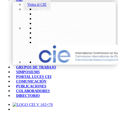
Visita el CIE
Sobre la CIE
Trabajo Técnico
Publicaciones
Estrategia de Investigación
Noticias y Eventos
Vocabulario CIE
Tienda Web de la CIE
Informes CIE para Socios CEI
GRUPOS DE TRABAJO
SIMPOSIUMS
PORTAL LUCES CEI
COMUNICACIÓN
PUBLICACIONES
COLABORADORES
DIRECTORIO