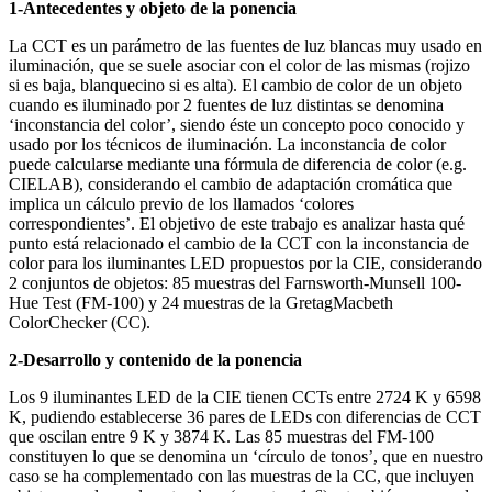
1-Antecedentes y objeto de la ponencia
La CCT es un parámetro de las fuentes de luz blancas muy usado en
iluminación, que se suele asociar con el color de las mismas (rojizo
si es baja, blanquecino si es alta). El cambio de color de un objeto
cuando es iluminado por 2 fuentes de luz distintas se denomina
‘inconstancia del color’, siendo éste un concepto poco conocido y
usado por los técnicos de iluminación. La inconstancia de color
puede calcularse mediante una fórmula de diferencia de color (e.g.
CIELAB), considerando el cambio de adaptación cromática que
implica un cálculo previo de los llamados ‘colores
correspondientes’. El objetivo de este trabajo es analizar hasta qué
punto está relacionado el cambio de la CCT con la inconstancia de
color para los iluminantes LED propuestos por la CIE, considerando
2 conjuntos de objetos: 85 muestras del Farnsworth-Munsell 100-
Hue Test (FM-100) y 24 muestras de la GretagMacbeth
ColorChecker (CC).
2-Desarrollo y contenido de la ponencia
Los 9 iluminantes LED de la CIE tienen CCTs entre 2724 K y 6598
K, pudiendo establecerse 36 pares de LEDs con diferencias de CCT
que oscilan entre 9 K y 3874 K. Las 85 muestras del FM-100
constituyen lo que se denomina un ‘círculo de tonos’, que en nuestro
caso se ha complementado con las muestras de la CC, que incluyen