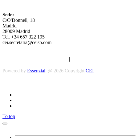
CEI
Sede:
C/O'Donnell, 18
Madrid
28009 Madrid
Tel. +34 657 322 195
cei.secretaria@ceisp.com
Aviso legal
|
Privacidad
|
Cookies
|
Términos y Condiciones
Powered by
Essenzial
. @ 2026 Copyright
CEI
Síguenos
To top