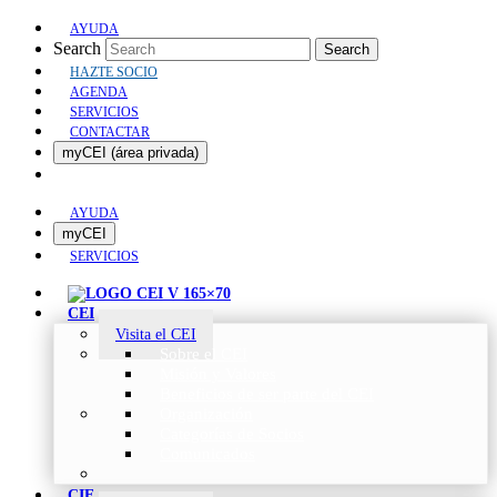
AYUDA
Search
Search
HAZTE SOCIO
AGENDA
SERVICIOS
CONTACTAR
myCEI (área privada)
AYUDA
myCEI
SERVICIOS
CEI
Visita el CEI
Sobre el CEI
Misión y Valores
Beneficios de ser parte del CEI
Organización
Categorías de Socios
Comunicados
CIE