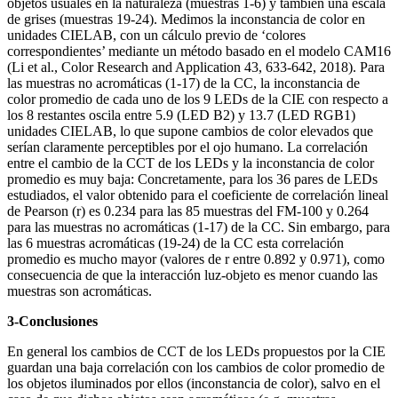
objetos usuales en la naturaleza (muestras 1-6) y también una escala
de grises (muestras 19-24). Medimos la inconstancia de color en
unidades CIELAB, con un cálculo previo de ‘colores
correspondientes’ mediante un método basado en el modelo CAM16
(Li et al., Color Research and Application 43, 633-642, 2018). Para
las muestras no acromáticas (1-17) de la CC, la inconstancia de
color promedio de cada uno de los 9 LEDs de la CIE con respecto a
los 8 restantes oscila entre 5.9 (LED B2) y 13.7 (LED RGB1)
unidades CIELAB, lo que supone cambios de color elevados que
serían claramente perceptibles por el ojo humano. La correlación
entre el cambio de la CCT de los LEDs y la inconstancia de color
promedio es muy baja: Concretamente, para los 36 pares de LEDs
estudiados, el valor obtenido para el coeficiente de correlación lineal
de Pearson (r) es 0.234 para las 85 muestras del FM-100 y 0.264
para las muestras no acromáticas (1-17) de la CC. Sin embargo, para
las 6 muestras acromáticas (19-24) de la CC esta correlación
promedio es mucho mayor (valores de r entre 0.892 y 0.971), como
consecuencia de que la interacción luz-objeto es menor cuando las
muestras son acromáticas.
3-Conclusiones
En general los cambios de CCT de los LEDs propuestos por la CIE
guardan una baja correlación con los cambios de color promedio de
los objetos iluminados por ellos (inconstancia de color), salvo en el