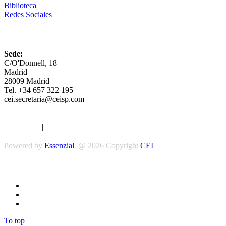
Biblioteca
Redes Sociales
CEI
Sede:
C/O'Donnell, 18
Madrid
28009 Madrid
Tel. +34 657 322 195
cei.secretaria@ceisp.com
Aviso legal
|
Privacidad
|
Cookies
|
Términos y Condiciones
Powered by
Essenzial
. @ 2026 Copyright
CEI
Síguenos
To top