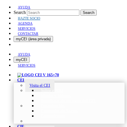
AYUDA
Search
Search
HAZTE SOCIO
AGENDA
SERVICIOS
CONTACTAR
myCEI (área privada)
AYUDA
myCEI
SERVICIOS
CEI
Visita el CEI
Sobre el CEI
Misión y Valores
Beneficios de ser parte del CEI
Organización
Categorías de Socios
Comunicados
CIE