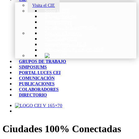
Visita el CIE
Sobre la CIE
Trabajo Técnico
Publicaciones
Estrategia de Investigación
Noticias y Eventos
Vocabulario CIE
Tienda Web de la CIE
Informes CIE para Socios CEI
GRUPOS DE TRABAJO
SIMPOSIUMS
PORTAL LUCES CEI
COMUNICACIÓN
PUBLICACIONES
COLABORADORES
DIRECTORIO
Ciudades 100% Conectadas