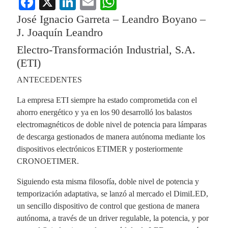
Fa
X
Li
E
W
ce
nk
m
ha
José Ignacio Garreta – Leandro Boyano –
bo
ed
ail
ts
J. Joaquín Leandro
ok
In
A
Electro-Transformación Industrial, S.A.
(ETI)
pp
ANTECEDENTES
La empresa ETI siempre ha estado comprometida con el
ahorro energético y ya en los 90 desarrolló los balastos
electromagnéticos de doble nivel de potencia para lámparas
de descarga gestionados de manera autónoma mediante los
dispositivos electrónicos ETIMER y posteriormente
CRONOETIMER.
Siguiendo esta misma filosofía, doble nivel de potencia y
temporización adaptativa, se lanzó al mercado el DimiLED,
un sencillo dispositivo de control que gestiona de manera
autónoma, a través de un driver regulable, la potencia, y por