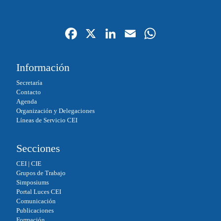
Fa
X
Li
E
W
ce
nk
m
ha
bo
ed
ail
ts
Información
ok
In
A
Secretaría
pp
Contacto
Agenda
Organización y Delegaciones
Líneas de Servicio CEI
Secciones
CEI
|
CIE
Grupos de Trabajo
Simposiums
Portal Luces CEI
Comunicación
Publicaciones
Formación