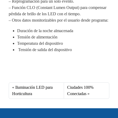
– Reprogramación para un solo evento.
– Función CLO (Constant Lumen Output) para compensar
pérdida de brillo de los LED con el tiempo.
– Otros datos monitorizables por el usuario desde programa:
Duración de la noche almacenada
Tensión de alimentación
Temperatura del dispositivo
Tensión de salida del dispositivo
Fa
X
Li
E
W
ce
nk
m
ha
bo
ed
ail
ts
Iluminación LED para
Ciudades 100%
ok
In
A
Horticultura
Conectadas
pp