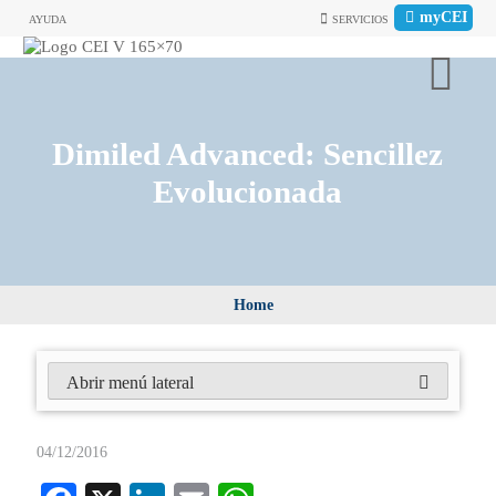
myCEI
AYUDA
SERVICIOS
Dimiled Advanced: Sencillez
Evolucionada
Home
Abrir menú lateral
04/12/2016