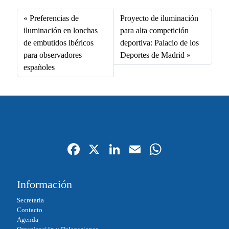
ce
nk
m
ha
bo
ed
ail
ts
Preferencias de
Proyecto de iluminación
ok
In
A
iluminación en lonchas
para alta competición
de embutidos ibéricos
deportiva: Palacio de los
pp
para observadores
Deportes de Madrid
españoles
Fa
X
Li
E
W
ce
nk
m
ha
bo
ed
ail
ts
Información
ok
In
A
Secretaría
pp
Contacto
Agenda