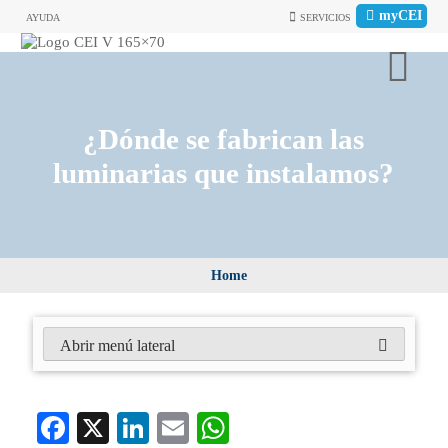
myCEI
AYUDA
SERVICIOS
¿Dónde se fabrican las
luminarias que instalamos?
Home
Abrir menú lateral
Fa
X
Li
E
W