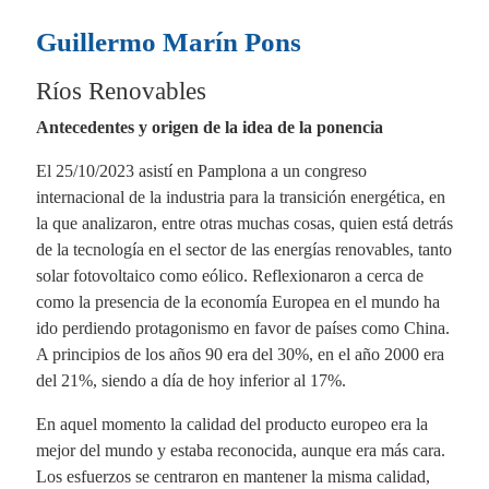
ce
nk
m
ha
Guillermo Marín Pons
bo
ed
ail
ts
ok
In
A
Ríos Renovables
pp
Antecedentes y origen de la idea de la ponencia
El 25/10/2023 asistí en Pamplona a un congreso
internacional de la industria para la transición energética, en
la que analizaron, entre otras muchas cosas, quien está detrás
de la tecnología en el sector de las energías renovables, tanto
solar fotovoltaico como eólico. Reflexionaron a cerca de
como la presencia de la economía Europea en el mundo ha
ido perdiendo protagonismo en favor de países como China.
A principios de los años 90 era del 30%, en el año 2000 era
del 21%, siendo a día de hoy inferior al 17%.
En aquel momento la calidad del producto europeo era la
mejor del mundo y estaba reconocida, aunque era más cara.
Los esfuerzos se centraron en mantener la misma calidad,