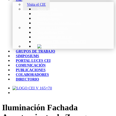
Visita el CIE
Sobre la CIE
Trabajo Técnico
Publicaciones
Estrategia de Investigación
Noticias y Eventos
Vocabulario CIE
Tienda Web de la CIE
Informes CIE para Socios CEI
GRUPOS DE TRABAJO
SIMPOSIUMS
PORTAL LUCES CEI
COMUNICACIÓN
PUBLICACIONES
COLABORADORES
DIRECTORIO
Iluminación Fachada