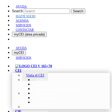
AYUDA
Search
Search
HAZTE SOCIO
AGENDA
SERVICIOS
CONTACTAR
myCEI (área privada)
AYUDA
myCEI
SERVICIOS
CEI
Visita el CEI
Sobre el CEI
Misión y Valores
Beneficios de ser parte del CEI
Organización
Categorías de Socios
Comunicados
CIE