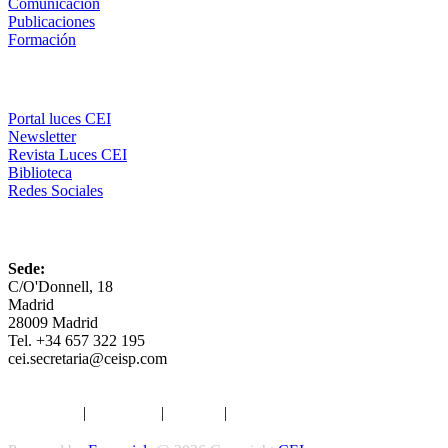
Comunicación
Publicaciones
Formación
Comunicación
Portal luces CEI
Newsletter
Revista Luces CEI
Biblioteca
Redes Sociales
CEI
Sede:
C/O'Donnell, 18
Madrid
28009 Madrid
Tel. +34 657 322 195
cei.secretaria@ceisp.com
Aviso legal
|
Privacidad
|
Cookies
|
Términos y Condiciones