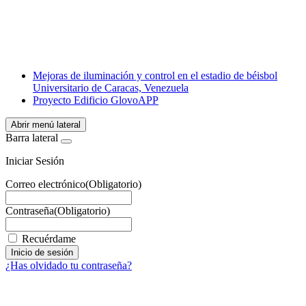
X
LinkedIn
Email
WhatsApp
Mejoras de iluminación y control en el estadio de béisbol
Universitario de Caracas, Venezuela
Proyecto Edificio GlovoAPP
Abrir menú lateral
Barra lateral
Iniciar Sesión
Correo electrónico
(Obligatorio)
Contraseña
(Obligatorio)
Recuérdame
¿Has olvidado tu contraseña?