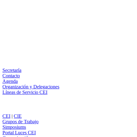
Facebook
X
LinkedIn
Email
WhatsApp
Información
Secretaría
Contacto
Agenda
Organización y Delegaciones
Líneas de Servicio CEI
Secciones
CEI
|
CIE
Grupos de Trabajo
Simposiums
Portal Luces CEI