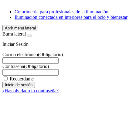
WhatsApp
Colorimetría para profesionales de la iluminación
Iluminación conectada en interiores para el ocio y bienestar
Abrir menú lateral
Barra lateral
Iniciar Sesión
Correo electrónico
(Obligatorio)
Contraseña
(Obligatorio)
Recuérdame
¿Has olvidado tu contraseña?
Facebook
X