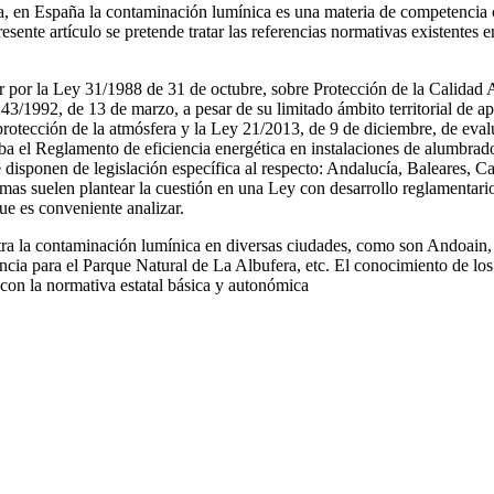
a, en España la contaminación lumínica es una materia de competencia
sente artículo se pretende tratar las referencias normativas existentes
por la Ley 31/1988 de 31 de octubre, sobre Protección de la Calidad As
1992, de 13 de marzo, a pesar de su limitado ámbito territorial de apli
protección de la atmósfera y la Ley 21/2013, de 9 de diciembre, de eval
a el Reglamento de eficiencia energética en instalaciones de alumbrado
isponen de legislación específica al respecto: Andalucía, Baleares, Cas
 suelen plantear la cuestión en una Ley con desarrollo reglamentari
ue es conveniente analizar.
ntra la contaminación lumínica en diversas ciudades, como son Andoain,
cia para el Parque Natural de La Albufera, etc. El conocimiento de los
con la normativa estatal básica y autonómica