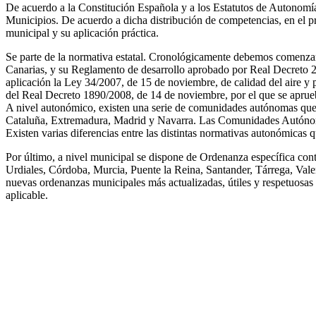
De acuerdo a la Constitución Española y a los Estatutos de Autonomí
Municipios. De acuerdo a dicha distribución de competencias, en el pre
municipal y su aplicación práctica.
Se parte de la normativa estatal. Cronológicamente debemos comenzar 
Canarias, y su Reglamento de desarrollo aprobado por Real Decreto 243/
aplicación la Ley 34/2007, de 15 de noviembre, de calidad del aire y 
del Real Decreto 1890/2008, de 14 de noviembre, por el que se aprueb
A nivel autonómico, existen una serie de comunidades autónomas que d
Cataluña, Extremadura, Madrid y Navarra. Las Comunidades Autónomas
Existen varias diferencias entre las distintas normativas autonómicas q
Por último, a nivel municipal se dispone de Ordenanza específica co
Urdiales, Córdoba, Murcia, Puente la Reina, Santander, Tárrega, Valen
nuevas ordenanzas municipales más actualizadas, útiles y respetuosas 
aplicable.
Facebook
X
LinkedIn
Email