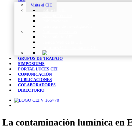
Visita el CIE
Sobre la CIE
Trabajo Técnico
Publicaciones
Estrategia de Investigación
Noticias y Eventos
Vocabulario CIE
Tienda Web de la CIE
Informes CIE para Socios CEI
GRUPOS DE TRABAJO
SIMPOSIUMS
PORTAL LUCES CEI
COMUNICACIÓN
PUBLICACIONES
COLABORADORES
DIRECTORIO
La contaminación lumínica en E