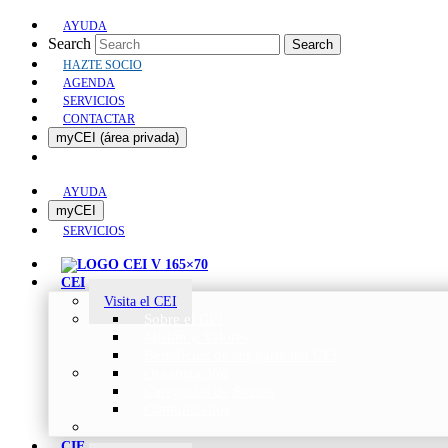
AYUDA
Search
Search
HAZTE SOCIO
AGENDA
SERVICIOS
CONTACTAR
myCEI (área privada)
AYUDA
myCEI
SERVICIOS
CEI
Visita el CEI
Sobre el CEI
Misión y Valores
Beneficios de ser parte del CEI
Organización
Categorías de Socios
Comunicados
CIE