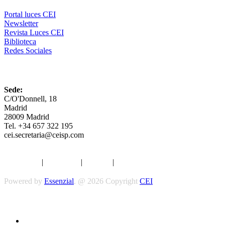
Portal luces CEI
Newsletter
Revista Luces CEI
Biblioteca
Redes Sociales
CEI
Sede:
C/O'Donnell, 18
Madrid
28009 Madrid
Tel. +34 657 322 195
cei.secretaria@ceisp.com
Aviso legal
|
Privacidad
|
Cookies
|
Términos y Condiciones
Powered by
Essenzial
. @ 2026 Copyright
CEI