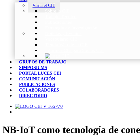
Visita el CIE
Sobre la CIE
Trabajo Técnico
Publicaciones
Estrategia de Investigación
Noticias y Eventos
Vocabulario CIE
Tienda Web de la CIE
Informes CIE para Socios CEI
GRUPOS DE TRABAJO
SIMPOSIUMS
PORTAL LUCES CEI
COMUNICACIÓN
PUBLICACIONES
COLABORADORES
DIRECTORIO
NB-IoT como tecnología de cone