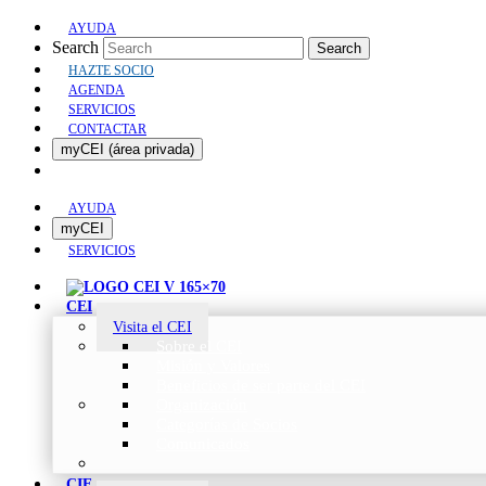
AYUDA
Search
Search
HAZTE SOCIO
AGENDA
SERVICIOS
CONTACTAR
myCEI (área privada)
AYUDA
myCEI
SERVICIOS
CEI
Visita el CEI
Sobre el CEI
Misión y Valores
Beneficios de ser parte del CEI
Organización
Categorías de Socios
Comunicados
CIE