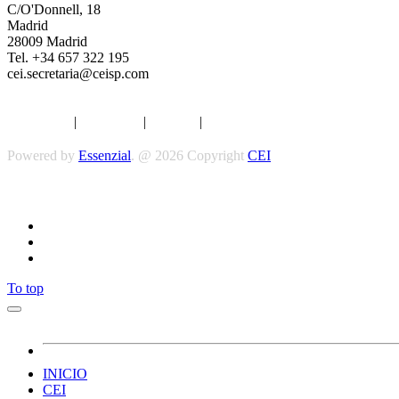
C/O'Donnell, 18
Madrid
28009 Madrid
Tel. +34 657 322 195
cei.secretaria@ceisp.com
Aviso legal
|
Privacidad
|
Cookies
|
Términos y Condiciones
Powered by
Essenzial
. @ 2026 Copyright
CEI
To top
INICIO
CEI