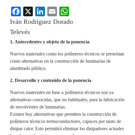
Fa
X
Li
E
W
ce
nk
m
ha
Iván Rodríguez Dorado
bo
ed
ail
ts
Televés
ok
In
A
1. Antecedentes y objeto de la ponencia
pp
Nuevos materiales como los polímeros técnicos se presentan
como alternativas en la construcción de luminarias de
alumbrado público.
2. Desarrollo y contenido de la ponencia
Nuevos materiales en base a polímeros técnicos son ya
alternativas conocidas, que no habituales, para la fabricación
de envolventes de luminarias.
Existen hoy alternativas que permiten la construcción de
polímeros técnicos termoconductores, capaces por tanto de
disipar calor. Esto permitirá eliminar los disipadores actuales