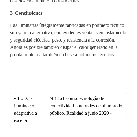
basados en aluminio u otros metales.
3. Conclusiones
Las luminarias íntegramente fabricadas en polímero técnico
son ya una alternativa, con evidentes ventajas en aislamiento
y seguridad eléctrica, peso, y resistencia a la corrosión.
Ahora es posible también disipar el calor generado en la
propia luminaria también en base a polímeros técnicos.
Fa
X
Li
E
W
ce
nk
m
ha
bo
ed
ail
ts
LoD: la
NB-IoT como tecnología de
ok
In
A
iluminación
conectividad para redes de alumbrado
adaptativa a
público. Realidad a junio 2020
pp
escena