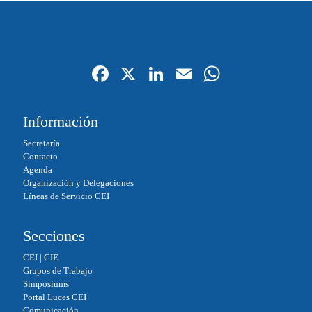
Fa
X
Li
E
W
ce
nk
m
ha
bo
ed
ail
ts
Información
ok
In
A
Secretaría
pp
Contacto
Agenda
Organización y Delegaciones
Líneas de Servicio CEI
Secciones
CEI
|
CIE
Grupos de Trabajo
Simposiums
Portal Luces CEI
Comunicación