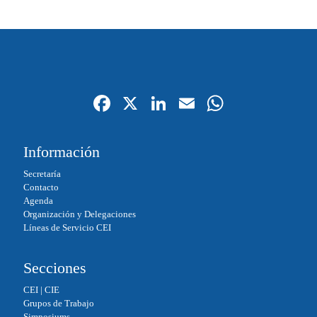
Fa
X
Li
E
W
ce
nk
m
ha
bo
ed
ail
ts
Información
ok
In
A
Secretaría
pp
Contacto
Agenda
Organización y Delegaciones
Líneas de Servicio CEI
Secciones
CEI
|
CIE
Grupos de Trabajo
Simposiums