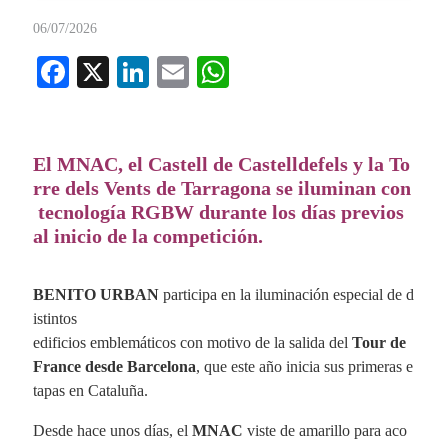
06/07/2026
Fa
X
Li
E
W
ce
nk
m
ha
bo
ed
ail
ts
ok
In
A
El
MNAC,
el
Castell
de
Castelldefels
y
la
To
rre
dels
Vents
de
Tarragona
se
iluminan
con
pp
tecnología
RGBW
durante
los
días
previos
al
inicio
de
la
competición.
BENITO URBAN
participa en la iluminación especial de d
istintos
edificios emblemáticos con motivo de la salida del
Tour de
France desde Barcelona
, que este año inicia sus primeras e
tapas en Cataluña.
Desde hace unos días, el
MNAC
viste de amarillo para aco