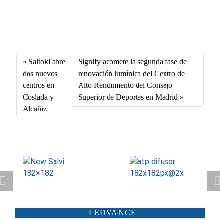
Fa
X
Li
E
W
ce
nk
m
ha
bo
ed
ail
ts
Saltoki abre
Signify acomete la segunda fase de
ok
In
A
dos nuevos
renovación lumínica del Centro de
centros en
Alto Rendimiento del Consejo
pp
Coslada y
Superior de Deportes en Madrid
Alcañiz
ATP ILUMINACIÓN
CARANDINI
LEDVANCE
SCHRÉDER
ILUMINIA
SALTOKI
SALVI