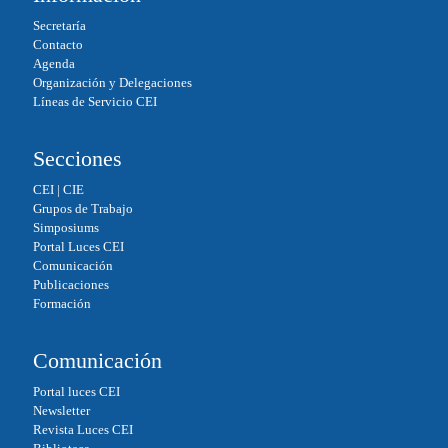
ok
In
A
Secretaría
pp
Contacto
Agenda
Organización y Delegaciones
Líneas de Servicio CEI
Secciones
CEI
|
CIE
Grupos de Trabajo
Simposiums
Portal Luces CEI
Comunicación
Publicaciones
Formación
Comunicación
Portal luces CEI
Newsletter
Revista Luces CEI