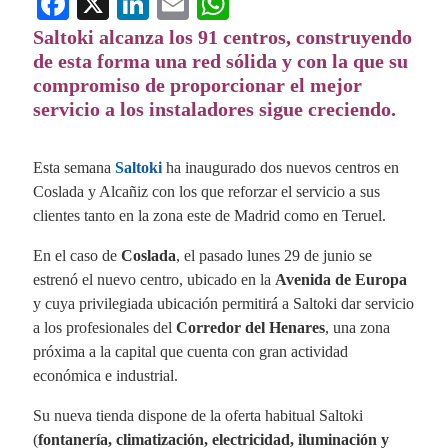
Fa
X
Li
E
W
ce
nk
m
ha
Saltoki alcanza los 91 centros, construyendo
de esta forma una red sólida y con la que su
bo
ed
ail
ts
compromiso de proporcionar el mejor
ok
In
A
servicio a los instaladores sigue creciendo.
pp
Esta semana
Saltoki
ha inaugurado dos nuevos centros en
Coslada y Alcañiz con los que reforzar el servicio a sus
clientes tanto en la zona este de Madrid como en Teruel.
En el caso de
Coslada
, el pasado lunes 29 de junio se
estrenó el nuevo centro, ubicado en la
Avenida de Europa
y cuya privilegiada ubicación permitirá a Saltoki dar servicio
a los profesionales del
Corredor del Henares
, una zona
próxima a la capital que cuenta con gran actividad
económica e industrial.
Su nueva tienda dispone de la oferta habitual Saltoki
(
fontanería, climatización, electricidad, iluminación y