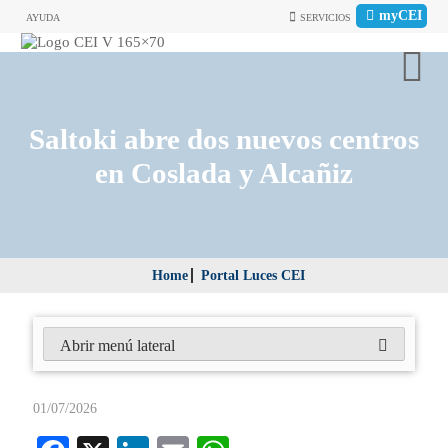
myCEI
AYUDA
SERVICIOS
Saltoki abre dos nuevos centros
en Coslada y Alcañiz
Home
Portal Luces CEI
Abrir menú lateral
01/07/2026