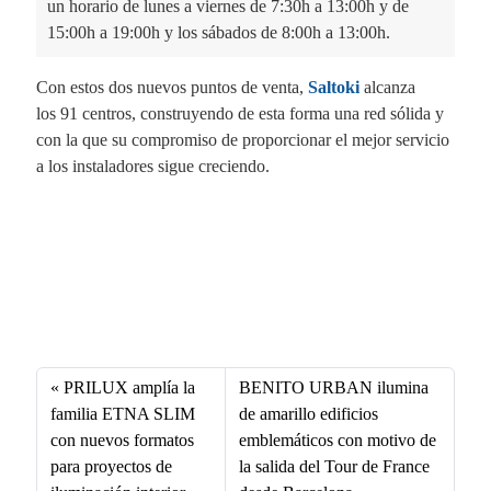
un horario de lunes a viernes de 7:30h a 13:00h y de
15:00h a 19:00h y los sábados de 8:00h a 13:00h.
Con estos dos nuevos puntos de venta,
Saltoki
alcanza
los 91 centros, construyendo de esta forma una red sólida y
con la que su compromiso de proporcionar el mejor servicio
a los instaladores sigue creciendo.
Fa
X
Li
E
W
ce
nk
m
ha
bo
ed
ail
ts
PRILUX amplía la
BENITO URBAN ilumina
ok
In
A
familia ETNA SLIM
de amarillo edificios
con nuevos formatos
emblemáticos con motivo de
pp
para proyectos de
la salida del Tour de France