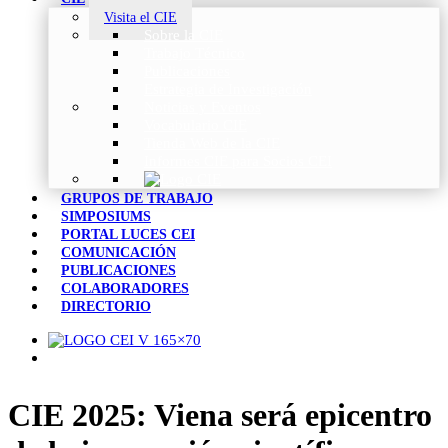
Visita el CIE
Sobre la CIE
Trabajo Técnico
Publicaciones
Estrategia de Investigación
Noticias y Eventos
Vocabulario CIE
Tienda Web de la CIE
Informes CIE para Socios CEI
GRUPOS DE TRABAJO
SIMPOSIUMS
PORTAL LUCES CEI
COMUNICACIÓN
PUBLICACIONES
COLABORADORES
DIRECTORIO
CIE 2025: Viena será epicentro