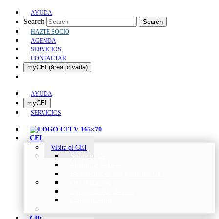
AYUDA
Search
Search
HAZTE SOCIO
AGENDA
SERVICIOS
CONTACTAR
myCEI (área privada)
AYUDA
myCEI
SERVICIOS
CEI
Visita el CEI
Sobre el CEI
Misión y Valores
Beneficios de ser parte del CEI
Organización
Categorías de Socios
Comunicados
CIE