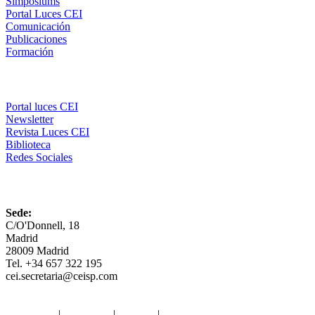
Simposiums
Portal Luces CEI
Comunicación
Publicaciones
Formación
Comunicación
Portal luces CEI
Newsletter
Revista Luces CEI
Biblioteca
Redes Sociales
CEI
Sede:
C/O'Donnell, 18
Madrid
28009 Madrid
Tel. +34 657 322 195
cei.secretaria@ceisp.com
Aviso legal
|
Privacidad
|
Cookies
|
Términos y Condiciones