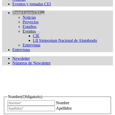
Eventos y jornadas CEI
Portal Luces CEI
Noticias
Proyectos
Estudios
Eventos
CIE
LII Simposium Nacional de Alumbrado
Entrevistas
Entrevistas
Newsletter
Números de Newsletter
¿Quieres estar informado de todas las novedades sobre
iluminación?
Nombre
(Obligatorio)
Nombre
Apellidos