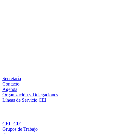
Facebook
X
LinkedIn
Email
WhatsApp
Información
Secretaría
Contacto
Agenda
Organización y Delegaciones
Líneas de Servicio CEI
Secciones
CEI
|
CIE
Grupos de Trabajo