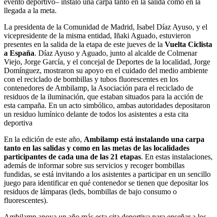
evento deportivo– instaló una carpa tanto en la salida como en la
llegada a la meta.
La presidenta de la Comunidad de Madrid, Isabel Díaz Ayuso, y el
vicepresidente de la misma entidad, Iñaki Aguado, estuvieron
presentes en la salida de la etapa de este jueves de la
Vuelta Ciclista
a España
. Díaz Ayuso y Aguado, junto al alcalde de Colmenar
Viejo, Jorge García, y el concejal de Deportes de la localidad, Jorge
Domínguez, mostraron su apoyo en el cuidado del medio ambiente
con el reciclado de bombillas y tubos fluorescentes en los
contenedores de Ambilamp, la Asociación para el reciclado de
residuos de la iluminación, que estaban situados para la acción de
esta campaña. En un acto simbólico, ambas autoridades depositaron
un residuo lumínico delante de todos los asistentes a esta cita
deportiva
En la edición de este año,
Ambilamp está instalando una carpa
tanto en las salidas y como en las metas de las localidades
participantes de cada una de las 21 etapas
. En estas instalaciones,
además de informar sobre sus servicios y recoger bombillas
fundidas, se está invitando a los asistentes a participar en un sencillo
juego para identificar en qué contenedor se tienen que depositar los
residuos de lámparas (leds, bombillas de bajo consumo o
fluorescentes).
Ambilamp apoya un año más esta cita deportiva para enseñar a los