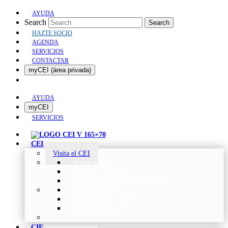
AYUDA
Search
Search
HAZTE SOCIO
AGENDA
SERVICIOS
CONTACTAR
myCEI (área privada)
AYUDA
myCEI
SERVICIOS
CEI
Visita el CEI
Sobre el CEI
Misión y Valores
Beneficios de ser parte del CEI
Organización
Categorías de Socios
Comunicados
CIE