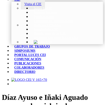
Visita el CIE
Sobre la CIE
Trabajo Técnico
Publicaciones
Estrategia de Investigación
Noticias y Eventos
Vocabulario CIE
Tienda Web de la CIE
Informes CIE para Socios CEI
GRUPOS DE TRABAJO
SIMPOSIUMS
PORTAL LUCES CEI
COMUNICACIÓN
PUBLICACIONES
COLABORADORES
DIRECTORIO
Díaz Ayuso e Iñaki Aguado