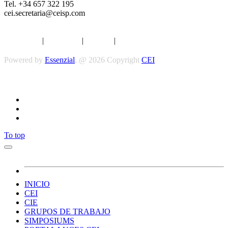
Tel. +34 657 322 195
cei.secretaria@ceisp.com
Aviso legal
|
Privacidad
|
Cookies
|
Términos y Condiciones
Powered by
Essenzial
. @ 2026 Copyright
CEI
Síguenos
To top
INICIO
CEI
CIE
GRUPOS DE TRABAJO
SIMPOSIUMS