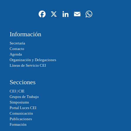
Fa
X
Li
E
W
ce
nk
m
ha
bo
ed
ail
ts
Información
ok
In
A
Secretaría
pp
Contacto
Agenda
Organización y Delegaciones
Líneas de Servicio CEI
Secciones
CEI
|
CIE
Grupos de Trabajo
Simposiums
Portal Luces CEI
Comunicación
Publicaciones
Formación