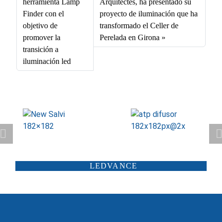
herramienta Lamp
Arquitectes, ha presentado su
pp
Finder con el
proyecto de iluminación que ha
objetivo de
transformado el Celler de
promover la
Perelada en Girona
transición a
iluminación led
ATP ILUMINACIÓN
CARANDINI
LEDVANCE
SCHRÉDER
ILUMINIA
SALTOKI
SALVI