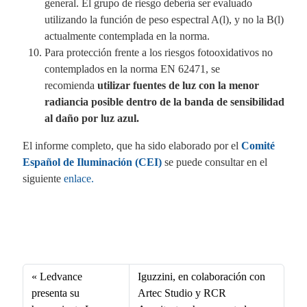
general. El grupo de riesgo debería ser evaluado
utilizando la función de peso espectral A(l), y no la B(l)
actualmente contemplada en la norma.
Para protección frente a los riesgos fotooxidativos no
contemplados en la norma EN 62471, se
recomienda
utilizar fuentes de luz con la menor
radiancia posible dentro de la banda de sensibilidad
al daño por luz azul.
El informe completo, que ha sido elaborado por el
Comité
Español de Iluminación (CEI)
se puede consultar en el
siguiente
enlace.
Fa
X
Li
E
W
ce
nk
m
ha
bo
ed
ail
ts
Ledvance
Iguzzini, en colaboración con
ok
In
A
presenta su
Artec Studio y RCR