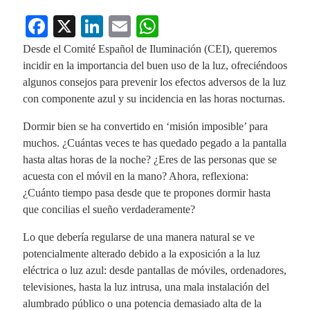
Fa
X
Li
E
W
ce
nk
m
ha
Desde el Comité Español de Iluminación (CEI), queremos
bo
ed
ail
ts
incidir en la importancia del buen uso de la luz, ofreciéndoos
algunos consejos para prevenir los efectos adversos de la luz
ok
In
A
con componente azul y su incidencia en las horas nocturnas.
pp
Dormir bien se ha convertido en ‘misión imposible’ para
muchos. ¿Cuántas veces te has quedado pegado a la pantalla
hasta altas horas de la noche? ¿Eres de las personas que se
acuesta con el móvil en la mano? Ahora, reflexiona:
¿Cuánto tiempo pasa desde que te propones dormir hasta
que concilias el sueño verdaderamente?
Lo que debería regularse de una manera natural se ve
potencialmente alterado debido a la exposición a la luz
eléctrica o luz azul: desde pantallas de móviles, ordenadores,
televisiones, hasta la luz intrusa, una mala instalación del
alumbrado público o una potencia demasiado alta de la