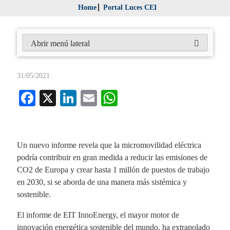
Home
Portal Luces CEI
Abrir menú lateral
31/05/2021
Fa
X
Li
E
W
ce
nk
m
ha
bo
ed
ail
ts
ok
In
A
Un nuevo informe revela que la micromovilidad eléctrica
podría contribuir en gran medida a reducir las emisiones de
pp
CO2 de Europa y crear hasta 1 millón de puestos de trabajo
en 2030, si se aborda de una manera más sistémica y
sostenible.
El informe de EIT InnoEnergy, el mayor motor de
innovación energética sostenible del mundo, ha extrapolado