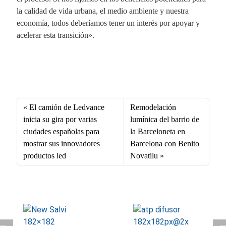
la calidad de vida urbana, el medio ambiente y nuestra
economía, todos deberíamos tener un interés por apoyar y
acelerar esta transición».
Fa
X
Li
E
W
ce
nk
m
ha
bo
ed
ail
ts
El camión de Ledvance
Remodelación
ok
In
A
inicia su gira por varias
lumínica del barrio de
ciudades españolas para
la Barceloneta en
pp
mostrar sus innovadores
Barcelona con Benito
productos led
Novatilu