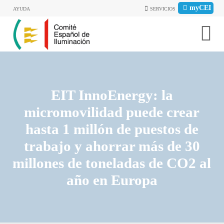
myCEI
AYUDA
SERVICIOS
EIT InnoEnergy: la
micromovilidad puede crear
hasta 1 millón de puestos de
trabajo y ahorrar más de 30
millones de toneladas de CO2 al
año en Europa