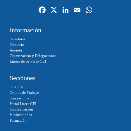
Fa
X
Li
E
W
ce
nk
m
ha
bo
ed
ail
ts
Información
ok
In
A
Secretaría
pp
Contacto
Agenda
Organización y Delegaciones
Líneas de Servicio CEI
Secciones
CEI
|
CIE
Grupos de Trabajo
Simposiums
Portal Luces CEI
Comunicación
Publicaciones
Formación