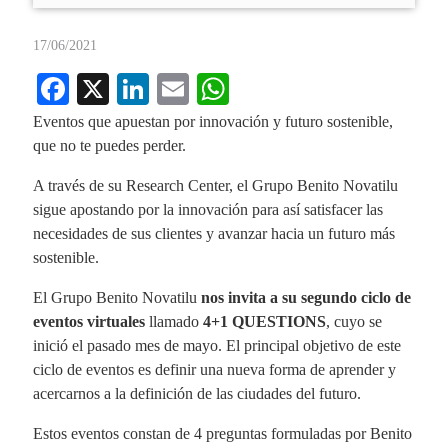
17/06/2021
Fa
X
Li
E
W
ce
nk
m
ha
Eventos que apuestan por innovación y futuro sostenible,
bo
ed
ail
ts
que no te puedes perder.
ok
In
A
A través de su Research Center, el Grupo Benito Novatilu
pp
sigue apostando por la innovación para así satisfacer las
necesidades de sus clientes y avanzar hacia un futuro más
sostenible.
El Grupo Benito Novatilu
nos invita a su segundo ciclo de
eventos virtuales
llamado
4+1 QUESTIONS
, cuyo se
inició el pasado mes de mayo. El principal objetivo de este
ciclo de eventos es definir una nueva forma de aprender y
acercarnos a la definición de las ciudades del futuro.
Estos eventos constan de 4 preguntas formuladas por Benito