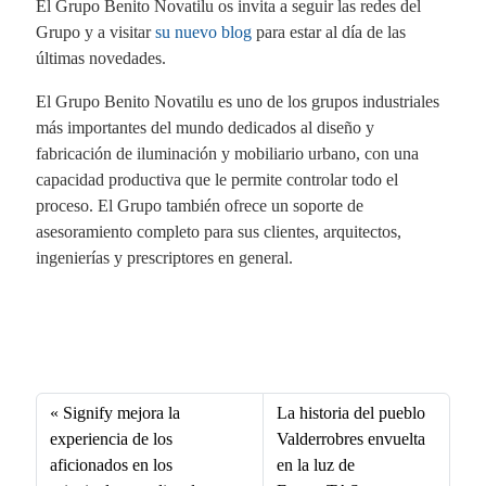
El Grupo Benito Novatilu os invita a seguir las redes del
Grupo y a visitar
su nuevo blog
para estar al día de las
últimas novedades.
El Grupo Benito Novatilu es uno de los grupos industriales
más importantes del mundo dedicados al diseño y
fabricación de iluminación y mobiliario urbano, con una
capacidad productiva que le permite controlar todo el
proceso. El Grupo también ofrece un soporte de
asesoramiento completo para sus clientes, arquitectos,
ingenierías y prescriptores en general.
Fa
X
Li
E
W
ce
nk
m
ha
bo
ed
ail
ts
Signify mejora la
La historia del pueblo
ok
In
A
experiencia de los
Valderrobres envuelta
aficionados en los
en la luz de
pp