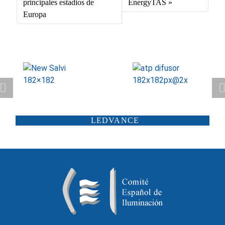
principales estadios de
EnergyTAS
Europa
ATP ILUMINACIÓN
CARANDINI
LEDVANCE
SCHRÉDER
ILUMINIA
SALTOKI
SALVI